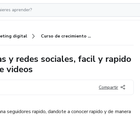
eting digital
Curso de crecimiento de paginas y redes sociales, facil y rapido + creacion de logos y edición de videos
 y redes sociales, facil y rapido
de videos
Compartir
gana seguidores rapido, dandote a conocer rapido y de manera