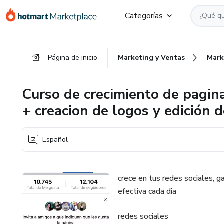
Ir
Ir
Ir
Categorías
al
a
al
contenido
la
pie
principal
página
de
Página de inicio
Marketing y Ventas
Mark
de
página
pago
Curso de crecimiento de paginas
+ creacion de logos y edición 
Español
crece en tus redes sociales, 
efectiva cada dia
redes sociales