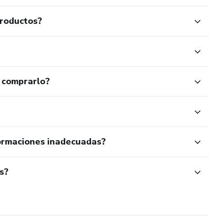
productos?
 comprarlo?
ormaciones inadecuadas?
s?