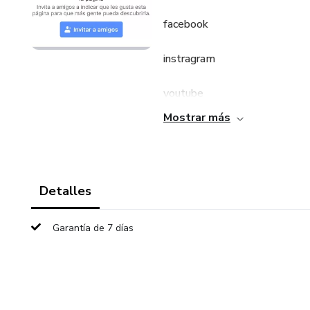
facebook
instragram
youtube
Mostrar más
twitch
tiktok
Detalles
todo comunicándote conmigo y
Garantía de 7 días