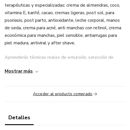
terapéuticas y especializadas: crema de almendras, coco,
vitamina E, karité, cacao, cremas ligeras, post sol, para
psoriasis, post parto, antioxidante, leche corporal, manos
de seda, crema para acné, anti manchas con retinol, crema
económica para manchas, piel sensible, antiarrugas para
piel madura, antiviral y after shave.
Aprenderás técnicas reales de emulsión, selección de
ingredientes y cómo lograr texturas profesionales. Ideal
Mostrar más
para emprendedoras, esteticistas o quienes desean crear
su propia línea de cosmética natural. Incluye bonos, fichas
técnicas y acceso de por vida.
Acceder al producto comprado
Detalles