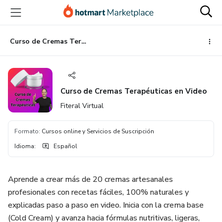
Ir
Ir
Ir
al
a
al
contenido
la
pie
principal
página
de
Curso de Cremas Terapéuticas en Video
de
página
pago
Curso de Cremas Terapéuticas en Video
Fiteral Virtual
Formato
:
Cursos online y Servicios de Suscripción
Idioma
:
Español
Aprende a crear más de 20 cremas artesanales
profesionales con recetas fáciles, 100% naturales y
explicadas paso a paso en video. Inicia con la crema base
(Cold Cream) y avanza hacia fórmulas nutritivas, ligeras,