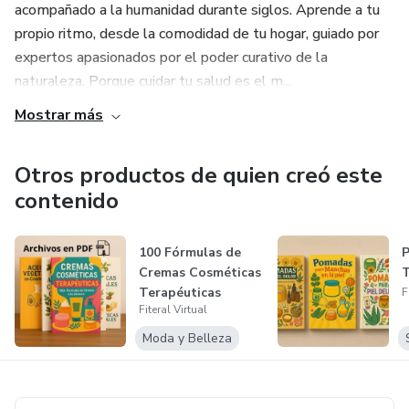
acompañado a la humanidad durante siglos. Aprende a tu
propio ritmo, desde la comodidad de tu hogar, guiado por
expertos apasionados por el poder curativo de la
naturaleza. Porque cuidar tu salud es el m...
Mostrar más
Otros productos de quien creó este
contenido
100 Fórmulas de
Cremas Cosméticas
T
Terapéuticas
F
Fiteral Virtual
Moda y Belleza