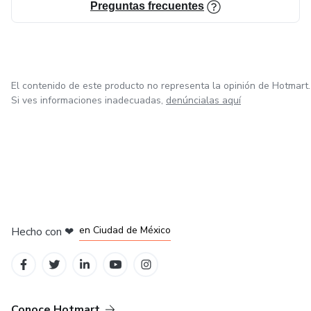
Preguntas frecuentes
El contenido de este producto no representa la opinión de Hotmart.
Si ves informaciones inadecuadas,
denúncialas aquí
en Bogotá
en Amsterdam
en Madrid
en Ciudad de México
Hecho con
❤
en Belo Horizonte
Conoce Hotmart