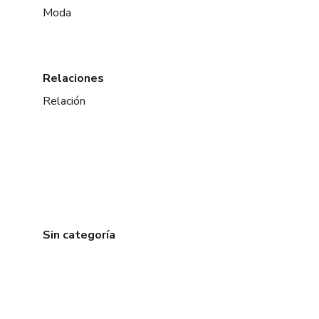
Moda
Relaciones
Relación
Sin categoría
en Bogotá
en Amsterdam
en Madrid