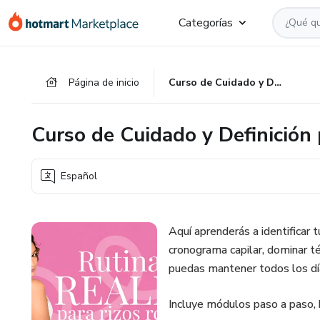
Ir
Ir
Ir
Categorías
al
a
al
contenido
la
pie
principal
página
de
Página de inicio
Curso de Cuidado y Definición para Rizos y Ondas
de
página
pago
Curso de Cuidado y Definición
Español
Aquí aprenderás a identificar t
cronograma capilar, dominar té
puedas mantener todos los dí
Incluye módulos paso a paso, 