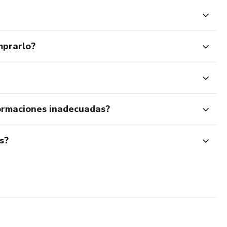
mprarlo?
ormaciones inadecuadas?
s?