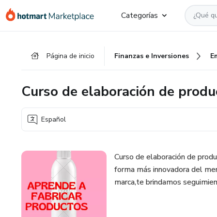
Ir
Ir
Ir
Categorías
al
a
al
contenido
la
pie
principal
página
de
Página de inicio
Finanzas e Inversiones
E
de
página
pago
Curso de elaboración de produ
Español
Curso de elaboración de produ
forma más innovadora del merc
marca,te brindamos seguimien