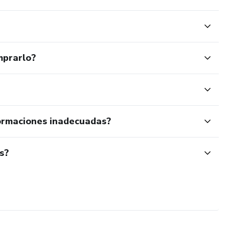
mprarlo?
ormaciones inadecuadas?
s?