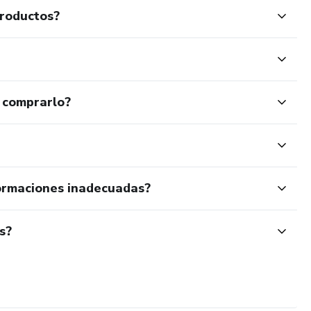
productos?
 comprarlo?
ormaciones inadecuadas?
s?