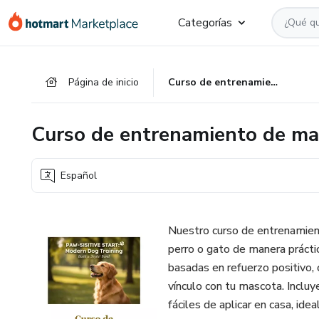
Ir
Ir
Ir
Categorías
al
a
al
contenido
la
pie
principal
página
de
Página de inicio
Curso de entrenamiento de mascotas
de
página
pago
Curso de entrenamiento de ma
Español
Nuestro curso de entrenamien
perro o gato de manera práctic
basadas en refuerzo positivo,
vínculo con tu mascota. Incluy
fáciles de aplicar en casa, id