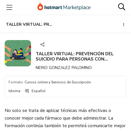
Ir
Ir
Ir
al
a
al
contenido
la
pie
principal
página
de
TALLER VIRTUAL: PREVENCIÓN DEL SUICIDIO PARA PERSONAS CON IDEACIÓN SUICIDA Y FAMILIARES.
de
página
pago
TALLER VIRTUAL: PREVENCIÓN DEL
SUICIDIO PARA PERSONAS CON
IDEACIÓN SUICIDA Y FAMILIARES.
NERIO GONZALEZ PALOMINO
Formato
:
Cursos online y Servicios de Suscripción
Idioma
:
Español
No solo se trata de aplicar técnicas más efectivas o
conocer mejor cada fármaco que debe administrar. La
formación continúa también te permitirá comunicarte mejor