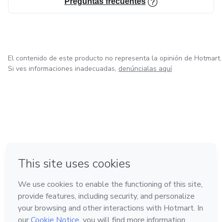
Preguntas frecuentes
El contenido de este producto no representa la opinión de Hotmart.
Si ves informaciones inadecuadas,
denúncialas aquí
en Ciudad de México
en Bogotá
en Amsterdam
en Madrid
en Belo Horizonte
Hecho con
❤
Conoce Hotmart