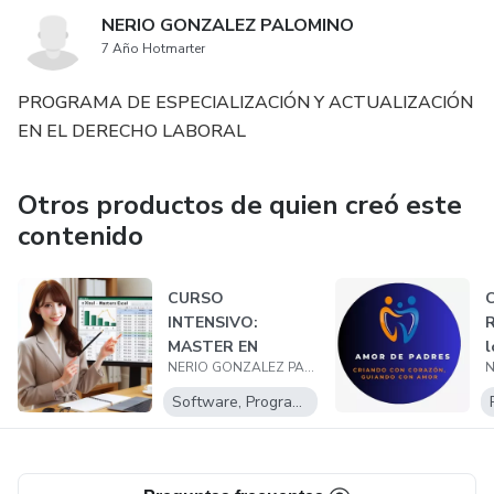
NERIO GONZALEZ PALOMINO
7 Año Hotmarter
PROGRAMA DE ESPECIALIZACIÓN Y ACTUALIZACIÓN
EN EL DERECHO LABORAL
Otros productos de quien creó este
contenido
CURSO
C
INTENSIVO:
R
MASTER EN
l
NERIO GONZALEZ PALOMINO
MICROSOFT EXCEL
A
2024
Software, Programas para descargar