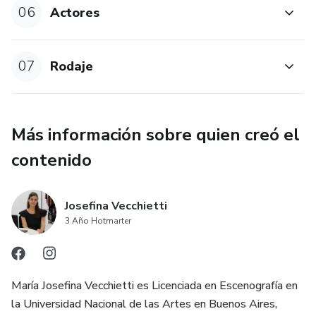
06
Actores
Diferencias entre cine, series y publicidad.
Lectura del guión.
07
Rodaje
Análisis del texto y los personajes.
Desglose de guión.
Más información sobre quien creó el
contenido
Documentación.
Plasmar el diseño de vestuario.
Josefina Vecchietti
3 Año Hotmarter
Figurines. Color y textura.
Moodboard.
María Josefina Vecchietti es Licenciada en Escenografía en
Presupuesto.
la Universidad Nacional de las Artes en Buenos Aires,