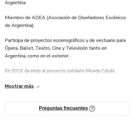
Argentina.
Realización de vestuario. Alquiler de vestuario. Compras.
Canjes. Ambientación de prendas.
Miembro de ADEA (Asociación de Diseñadores Escénicos
de Argentina).
Primer encuentro con los actores.
Participa de proyectos escenográficos y de vestuario para
Toma de medidas. Prueba de vestuario.
Ópera, Ballet, Teatro, Cine y Televisión tanto en
Argentina, como en el exterior.
Implementos para rodaje.
En 2016 da inicio al proyecto solidario Mundo Caluhi,
Como es un día de rodaje.
realizando talleres de arte libre y gratuito para niños de
Mostrar más
distintos países.
Como cerrar un proyecto.
Durante el 2018 realiza prácticas de diseño y realización
Preguntas frecuentes
de vestuario escénico para el Teatro Alhambra en Granada,
España.
Ese mismo año es seleccionada por el Fondo Nacional de