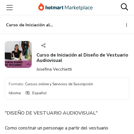
Ir
Ir
Ir
al
a
al
contenido
la
pie
principal
página
de
Curso de Iniciación al Diseño de Vestuario Audiovisual
de
página
pago
Curso de Iniciación al Diseño de Vestuario
Audiovisual
Josefina Vecchietti
Formato
:
Cursos online y Servicios de Suscripción
Idioma
:
Español
"DISEÑO DE VESTUARIO AUDIOVISUAL"
Como construir un personaje a partir del vestuario