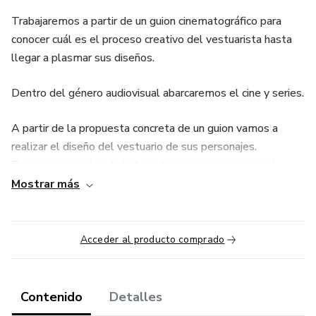
Trabajaremos a partir de un guion cinematográfico para
conocer cuál es el proceso creativo del vestuarista hasta
llegar a plasmar sus diseños.
Dentro del género audiovisual abarcaremos el cine y series.
A partir de la propuesta concreta de un guion vamos a
realizar el diseño del vestuario de sus personajes.
Pasaremos por las distintas etapas que componen el
armado de un vestuario desde el momento en que llega la
Mostrar más
propuesta escénica a nuestras manos hasta la
presentación de la idea deseada.
Acceder al producto comprado
“Vamos a sentir, imaginar, y vivir lo que es ser vestuarista
audiovisual”
Contenido
Detalles
Además de las clases en video, también incluye un PDF