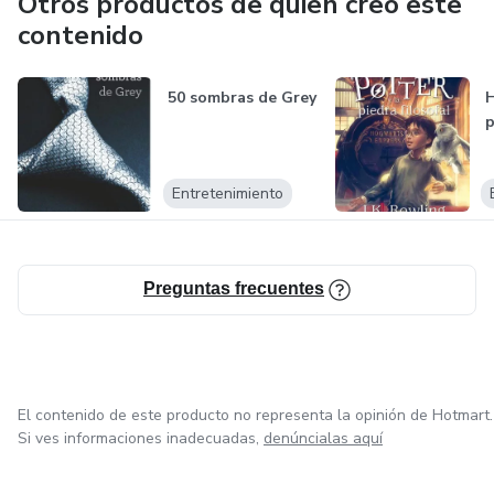
Otros productos de quien creó este
contenido
50 sombras de Grey
H
p
Entretenimiento
Preguntas frecuentes
El contenido de este producto no representa la opinión de Hotmart.
Si ves informaciones inadecuadas,
denúncialas aquí