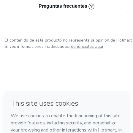
Preguntas frecuentes
El contenido de este producto no representa la opinión de Hotmart.
Si ves informaciones inadecuadas,
denúncialas aquí
en Ciudad de México
en Bogotá
en Amsterdam
en Madrid
en Belo Horizonte
Hecho con
❤