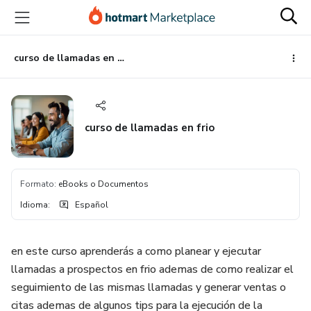
Ir
Ir
Ir
al
a
al
contenido
la
pie
principal
página
de
curso de llamadas en frio
de
página
pago
curso de llamadas en frio
Formato
:
eBooks o Documentos
Idioma
:
Español
en este curso aprenderás a como planear y ejecutar
llamadas a prospectos en frio ademas de como realizar el
seguimiento de las mismas llamadas y generar ventas o
citas ademas de algunos tips para la ejecución de la