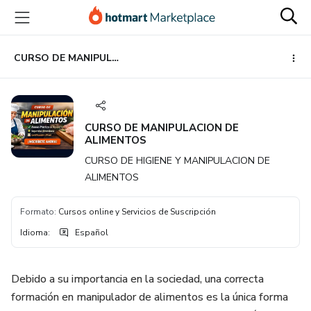
Ir
Ir
Ir
al
a
al
contenido
la
pie
principal
página
de
CURSO DE MANIPULACION DE ALIMENTOS
de
página
pago
CURSO DE MANIPULACION DE
ALIMENTOS
CURSO DE HIGIENE Y MANIPULACION DE
ALIMENTOS
Formato
:
Cursos online y Servicios de Suscripción
Idioma
:
Español
Debido a su importancia en la sociedad, una correcta
formación en manipulador de alimentos es la única forma