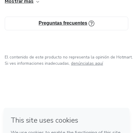
Mostrar más
Preguntas frecuentes
El contenido de este producto no representa la opinión de Hotmart.
Si ves informaciones inadecuadas,
denúncialas aquí
en Bogotá
en Amsterdam
en Madrid
en Ciudad de México
Hecho con
❤
en Belo Horizonte