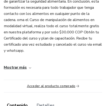
de garantizar la seguridad alimentaria. En conclusión, esta
formación es necesaria para todo trabajador que tenga
contacto con los alimentos en cualquier punto de la
cadena. oma el Curso de manipulación de alimentos en
modalidad virtual, realiza todo el curso totalmente gratis
en nuestra plataforma y por solo $30.000 COP Obtén tu
Certificado del curso y plan de capacitación. Recibe tu
certificado una vez estudiado y cancelado el curso via email
y whatsapp.
Cumplimos con los estándares del ministerio de salud en
Mostrar más
toda Colombia 100% Legal, Res. 2674 del 2013.
Acceder al producto comprado
Contenido
Detalles