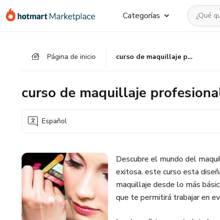
Ir
Ir
Ir
Categorías
al
a
al
contenido
la
pie
principal
página
de
Página de inicio
curso de maquillaje profesional: conviértete en un experto (a)
de
página
pago
curso de maquillaje profesional
Español
Descubre el mundo del maquill
exitosa. este curso esta dise
maquillaje desde lo más básic
que te permitirá trabajar en e