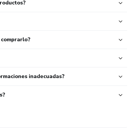
productos?
 comprarlo?
ormaciones inadecuadas?
s?