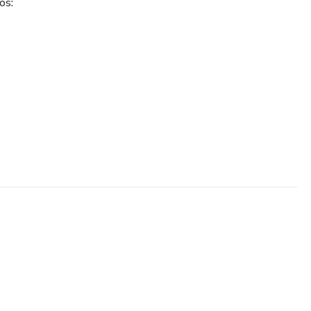
os:
aquillaje profesional te permite aprender y emprender un