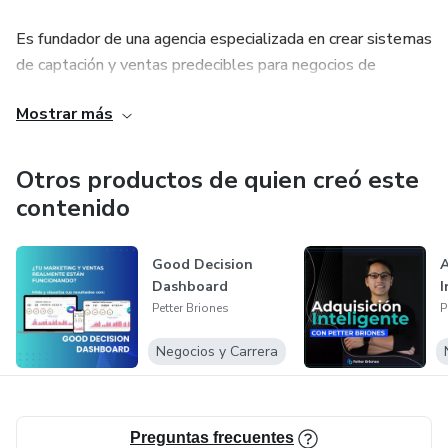
Es fundador de una agencia especializada en crear sistemas
de captación y ventas predecibles para negocios de
servicios profesionales. Su enfoque combina estrategia,
Mostrar más
analítica y dirección comercial para transformar el
marketing en resultados reales.
Otros productos de quien creó este
contenido
Good Decision
A
Dashboard
I
Petter Briones
P
Negocios y Carrera
Preguntas frecuentes