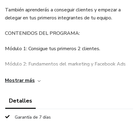
También aprenderás a conseguir clientes y empezar a
delegar en tus primeros integrantes de tu equipo.
CONTENIDOS DEL PROGRAMA:
Módulo 1: Consigue tus primeros 2 clientes.
Módulo 2: Fundamentos del marketing y Facebook Ads
Módulo 3: Creando estrategia de Meta Ads
Mostrar más
Módulo 4: Optimización y mantenimiento de campañas y
Detalles
resultados.
Garantía de 7 días