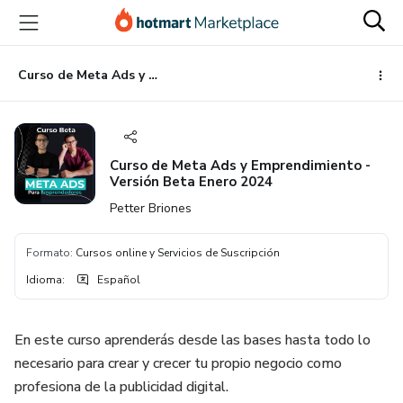
Ir
Ir
Ir
al
a
al
contenido
la
pie
principal
página
de
Curso de Meta Ads y Emprendimiento - Versión Beta Enero 2024
de
página
pago
Curso de Meta Ads y Emprendimiento -
Versión Beta Enero 2024
Petter Briones
Formato
:
Cursos online y Servicios de Suscripción
Idioma
:
Español
En este curso aprenderás desde las bases hasta todo lo
necesario para crear y crecer tu propio negocio como
profesiona de la publicidad digital.