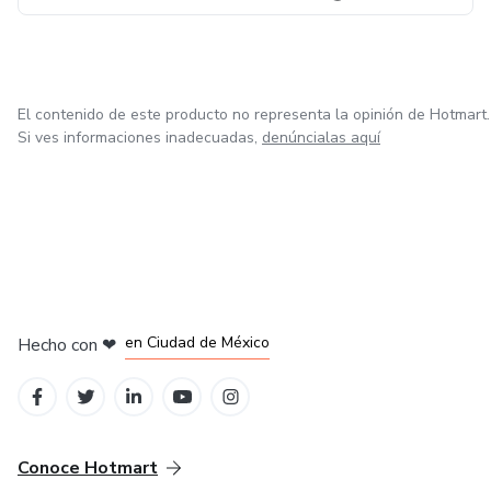
El contenido de este producto no representa la opinión de Hotmart.
Si ves informaciones inadecuadas,
denúncialas aquí
en Bogotá
en Amsterdam
en Madrid
en Ciudad de México
Hecho con
❤
en Belo Horizonte
Conoce Hotmart