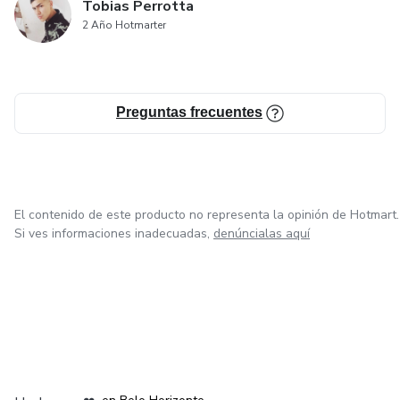
Tobias Perrotta
2 Año Hotmarter
Preguntas frecuentes
El contenido de este producto no representa la opinión de Hotmart.
Si ves informaciones inadecuadas,
denúncialas aquí
en Ciudad de México
en Bogotá
en Amsterdam
en Madrid