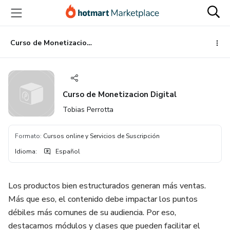
Ir
Ir
Ir
al
a
al
contenido
la
pie
principal
página
de
Curso de Monetizacion Digital
de
página
pago
Curso de Monetizacion Digital
Tobias Perrotta
Formato
:
Cursos online y Servicios de Suscripción
Idioma
:
Español
Los productos bien estructurados generan más ventas.
Más que eso, el contenido debe impactar los puntos
débiles más comunes de su audiencia. Por eso,
destacamos módulos y clases que pueden facilitar el