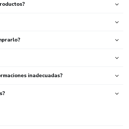
productos?
mprarlo?
ormaciones inadecuadas?
s?