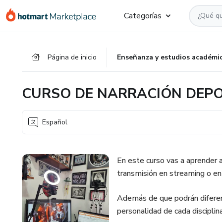
Ir
Ir
Ir
Categorías
al
a
al
contenido
la
pie
principal
página
de
Página de inicio
Enseñanza y estudios académi
de
página
pago
CURSO DE NARRACIÓN DEP
Español
En este curso vas a aprender a
transmisión en streaming o en
Además de que podrán diferenci
personalidad de cada disciplina