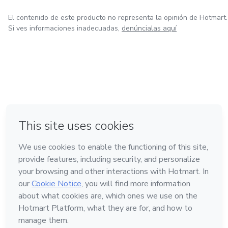
El contenido de este producto no representa la opinión de Hotmart.
Si ves informaciones inadecuadas,
denúncialas aquí
en Ciudad de México
en Bogotá
en Amsterdam
en Madrid
en Belo Horizonte
Hecho con
❤
Conoce Hotmart
Idioma
Español