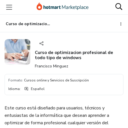
Ir
Ir
Ir
al
a
al
contenido
la
pie
principal
página
de
Curso de optimizacion profesional de todo tipo de windows
de
página
pago
Curso de optimizacion profesional de
todo tipo de windows
Francisco Minguez
Formato
:
Cursos online y Servicios de Suscripción
Idioma
:
Español
Este curso está diseñado para usuarios, técnicos y
entusiastas de la informática que desean aprender a
optimizar de forma profesional cualquier versión del