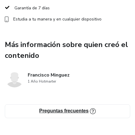
Garantía de 7 días
Optimización del registro de Windows
Estudia a tu manera y en cualquier dispositivo
Herramientas de diagnóstico y reparación
Técnicas de desfragmentación y limpieza de disco
Más información sobre quien creó el
contenido
Seguridad y eliminación de software no deseado
Automatización de tareas de mantenimiento
Francisco Minguez
1 Año Hotmarter
Mejores prácticas para mantener el sistema ágil y estable
Preguntas frecuentes