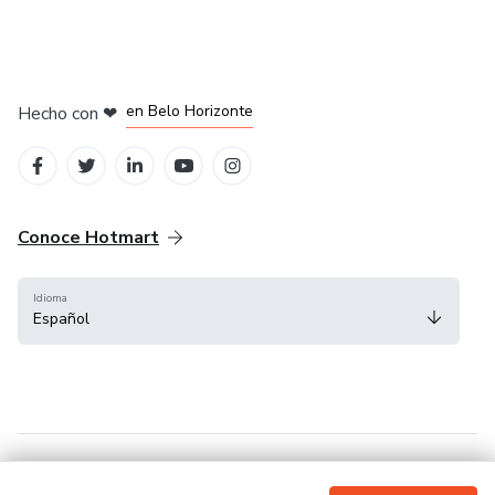
en Ciudad de México
en Bogotá
en Amsterdam
en Madrid
en Belo Horizonte
Hecho con
❤
Conoce Hotmart
Idioma
Español