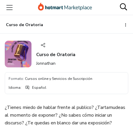
Ir
Ir
Ir
al
a
al
contenido
la
pie
principal
página
de
Curso de Oratoria
de
página
pago
Curso de Oratoria
Jonnathan
Formato
:
Cursos online y Servicios de Suscripción
Idioma
:
Español
¿Tienes miedo de hablar frente al publico? ¿Tartamudeas
al momento de exponer? ¿No sabes cómo iniciar un
discurso? ¿Te quedas en blanco dar una exposición?