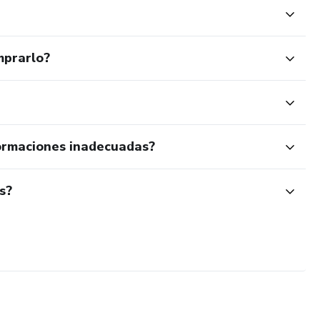
mprarlo?
ormaciones inadecuadas?
s?