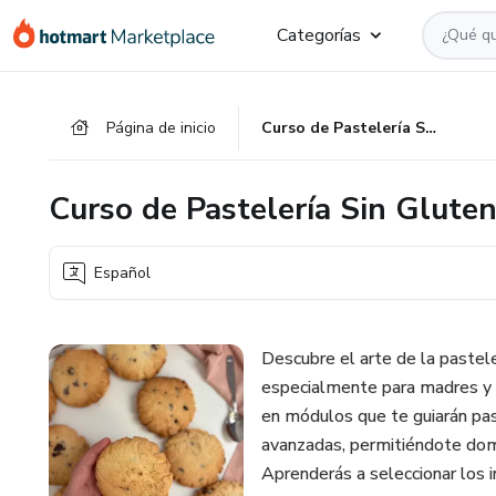
Ir
Ir
Ir
Categorías
al
a
al
contenido
la
pie
principal
página
de
Página de inicio
Curso de Pastelería Sin Gluten: Emprende desde Casa
de
página
pago
Curso de Pastelería Sin Glute
Español
Descubre el arte de la pastel
especialmente para madres y
en módulos que te guiarán pas
avanzadas, permitiéndote domin
Aprenderás a seleccionar los 