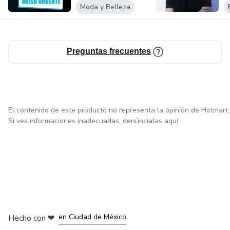
Moda y Belleza
Preguntas frecuentes
El contenido de este producto no representa la opinión de Hotmart.
Si ves informaciones inadecuadas,
denúncialas aquí
en Bogotá
en Amsterdam
en Madrid
en Ciudad de México
Hecho con
❤
en Belo Horizonte