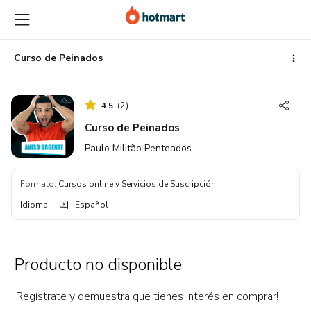
Ir
Ir
Ir
al
a
al
contenido
la
pie
principal
página
de
Curso de Peinados
de
página
pago
4.5
(
2
)
Curso de Peinados
Paulo Militão Penteados
Formato
:
Cursos online y Servicios de Suscripción
Idioma
:
Español
Producto no disponible
¡Regístrate y demuestra que tienes interés en comprar!