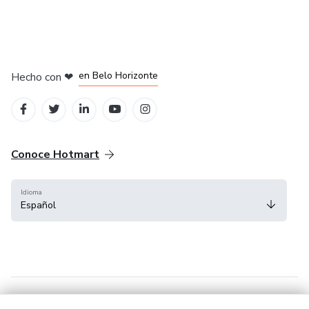
en Ciudad de México
en Bogotá
en Amsterdam
en Madrid
en Belo Horizonte
Hecho con
❤
Conoce Hotmart
Idioma
Español