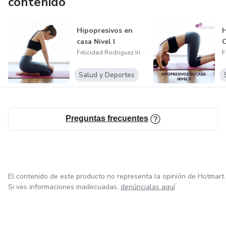
contenido
mentalidad empresarial, negocios y marketing.
Hipopresivos en
H
casa Nivel I
C
Felicidad Rodriguez Iriarte
Salud y Deportes
Preguntas frecuentes
El contenido de este producto no representa la opinión de Hotmart.
Si ves informaciones inadecuadas,
denúncialas aquí