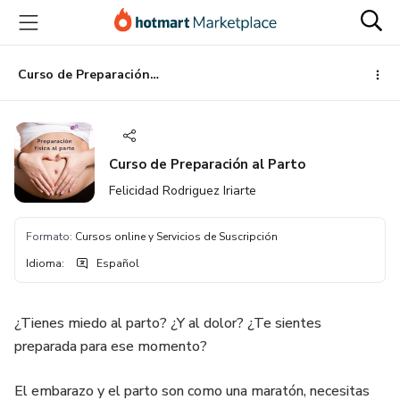
Ir
Ir
Ir
al
a
al
contenido
la
pie
principal
página
de
Curso de Preparación al Parto
de
página
pago
Curso de Preparación al Parto
Felicidad Rodriguez Iriarte
Formato
:
Cursos online y Servicios de Suscripción
Idioma
:
Español
¿Tienes miedo al parto? ¿Y al dolor? ¿Te sientes
preparada para ese momento?
El embarazo y el parto son como una maratón, necesitas