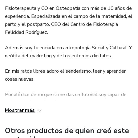
Fisioterapeuta y CO en Osteopatía con más de 10 años de
experiencia. Especializada en el campo de la maternidad, el
parto y el postparto. CEO del Centro de Fisioterapia
Felicidad Rodríguez.
Además soy Licenciada en antropología Social y Cultural. Y
neófita del marketing y de los entornos digitales.
En mis ratos libres adoro el senderismo, leer y aprender
cosas nuevas.
Por ahí dice de mi que si me das un tutorial soy capaz de
todo....¡y yo lo confirmo!
Mostrar más
Llevaba una vida normal hasta que llegó el Covid... y ahora,
he descubierto que me gustan muchas más cosas de las
Otros productos de quien creó este
que creía. Estoy formándome en educación financiera,