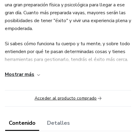
una gran preparación física y psicológica para llegar a ese
gran día. Cuanto más preparada vayas, mayores serán las
posibilidades de tener "éxito" y vivir una experiencia plena y
empoderada.
Si sabes cómo funciona tu cuerpo y tu mente, y sobre todo
entienden por qué te pasan determinadas cosas y tienes
herramientas para gestionarlo, tendrás el éxito más cerca.
Mostrar más
Con este curso, de 16 lecciones, tendrás todas las
herramientas que necesitas para enfrentarte a un parto
feliz.
Acceder al producto comprado
Diseñado y desarrollado por una fisioterapeuta
especializada en suelo pélvico y una psicóloga perinatal
Contenido
Detalles