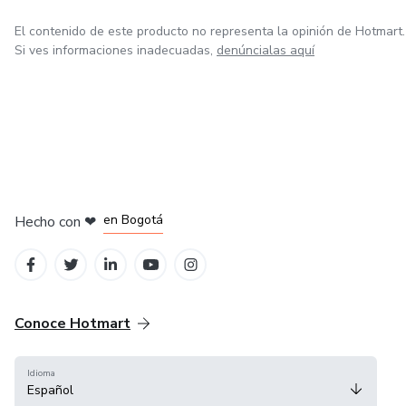
El contenido de este producto no representa la opinión de Hotmart.
Si ves informaciones inadecuadas,
denúncialas aquí
en Amsterdam
en Madrid
en Bogotá
Hecho con
❤
en Belo Horizonte
en Ciudad de México
Conoce Hotmart
Idioma
Español