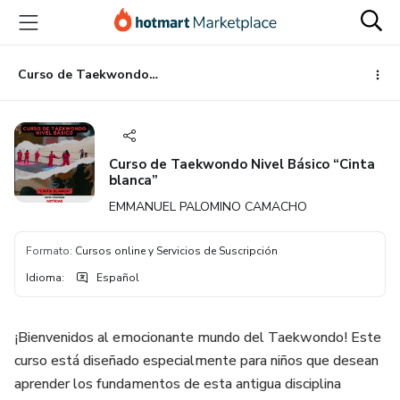
Ir
Ir
Ir
al
a
al
contenido
la
pie
principal
página
de
Curso de Taekwondo Nivel Básico “Cinta blanca”
de
página
pago
Curso de Taekwondo Nivel Básico “Cinta
blanca”
EMMANUEL PALOMINO CAMACHO
Formato
:
Cursos online y Servicios de Suscripción
Idioma
:
Español
¡Bienvenidos al emocionante mundo del Taekwondo! Este
curso está diseñado especialmente para niños que desean
aprender los fundamentos de esta antigua disciplina