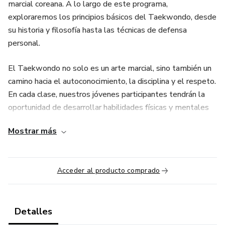
marcial coreana. A lo largo de este programa,
exploraremos los principios básicos del Taekwondo, desde
su historia y filosofía hasta las técnicas de defensa
personal.
El Taekwondo no solo es un arte marcial, sino también un
camino hacia el autoconocimiento, la disciplina y el respeto.
En cada clase, nuestros jóvenes participantes tendrán la
oportunidad de desarrollar habilidades físicas y mentales
mientras se sumergen en un ambiente de aprendizaje
Mostrar más
divertido y seguro.
A lo largo de seis semanas, exploraremos diversos
Acceder al producto comprado
aspectos del Taekwondo, desde la postura y alineación
corporal correcta hasta la aplicación práctica de técnicas de
defensa personal en situaciones simuladas. Cada sesión
estará llena de energía, desafíos y, sobre todo, aprendizaje
Detalles
significativo.