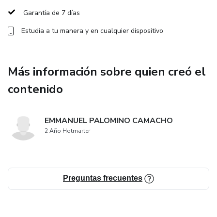
Garantía de 7 días
Nos comprometemos a proporcionar a cada alumno una
Estudia a tu manera y en cualquier dispositivo
experiencia enriquecedora y gratificante, donde puedan
crecer tanto en habilidades marciales como en valores
personales. Estamos emocionados de acompañarlos en
Más información sobre quien creó el
este viaje hacia el dominio del Taekwondo y esperamos
que disfruten cada momento de esta emocionante
contenido
aventura.
EMMANUEL PALOMINO CAMACHO
¡Prepárense para descubrir su fuerza interior y dar los
2 Año Hotmarter
primeros pasos hacia su viaje en el Taekwondo!
Preguntas frecuentes