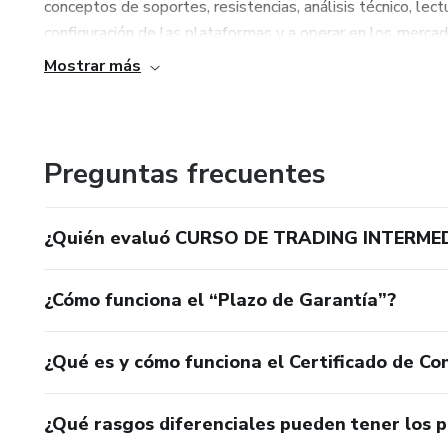
conceptos de soportes, resistencias, análisis técnico, lect
configuración de las plataformas y a operar en los merca
Mostrar más
👨🏻‍🏫Su fundador Willian Móntes cuenta con 6 años de 
tecnologías.
🫰Generando grandes resultados a corto y mediano plazo, 
Preguntas frecuentes
y token apalancado.
🌎Ayudando a muchas personas de forma virtual y presen
¿Quién evaluó CURSO DE TRADING INTERME
¿Cómo funciona el “Plazo de Garantía”?
¿Qué es y cómo funciona el Certificado de Con
¿Qué rasgos diferenciales pueden tener los 