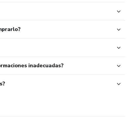
mprarlo?
ormaciones inadecuadas?
s?