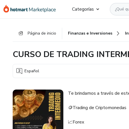
Ir
Ir
Ir
Categorías
al
a
al
contenido
la
pie
principal
página
de
Página de inicio
Finanzas e Inversiones
I
de
página
pago
CURSO DE TRADING INTERM
Español
Te brindamos a través de este
🪙Trading de Criptomonedas
📈Forex