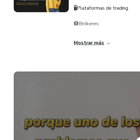
🖥️Plataformas de trading
🏦Brókeres
💱Exchanges
Mostrar más
📊Análisis técnico
🗣️fundamental
🕯️Velas
📉Patrones de tendencias
🤔Estrategias
Te llevaremos de trader princi