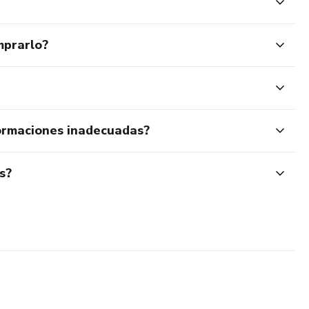
mprarlo?
ormaciones inadecuadas?
s?