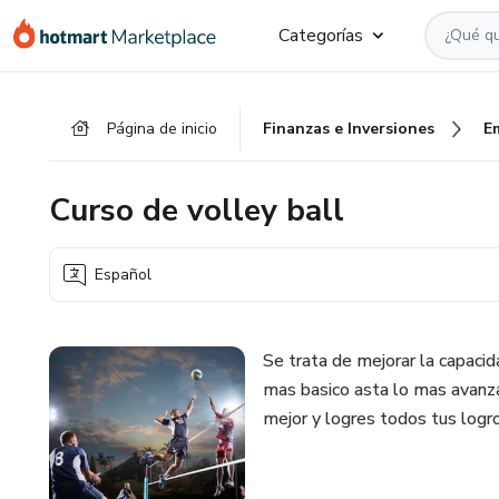
Ir
Ir
Ir
Categorías
al
a
al
contenido
la
pie
principal
página
de
Página de inicio
Finanzas e Inversiones
E
de
página
pago
Curso de volley ball
Español
Se trata de mejorar la capacid
mas basico asta lo mas avanz
mejor y logres todos tus logr