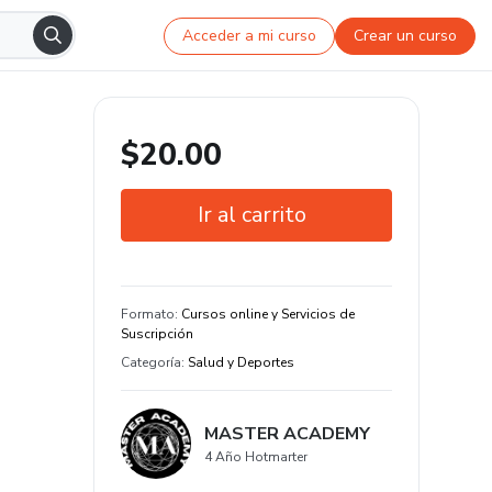
Acceder a mi curso
Crear un curso
$20.00
Ir al carrito
Garantía de 7 días
Certificado de conclusión
Formato
:
Cursos online y Servicios de
Suscripción
Estudia a tu manera y en cualquier
Categoría
:
Salud y Deportes
dispositivo
7 clase y 4 hora de contenido original
MASTER ACADEMY
4 Año Hotmarter