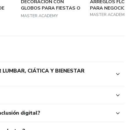
DECORACIÓN CON
ARREGLOS FLOR
DE
GLOBOS PARA FIESTAS O
PARA NEGOCIO
EVENT...
MASTER ACADEMY
MASTER ACADEMY
 LUMBAR, CIÁTICA Y BIENESTAR
clusión digital?