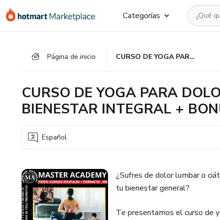
Ir
Ir
Ir
Categorías
al
a
al
contenido
la
pie
principal
página
de
Página de inicio
CURSO DE YOGA PARA DOLOR LUMBAR, CIÁTICA Y BIENESTAR INTEGRAL + BONUS DE OBSEQUIO
de
página
pago
CURSO DE YOGA PARA DOLOR
BIENESTAR INTEGRAL + BO
Español
¿Sufres de dolor lumbar o ciát
tu bienestar general?
Te presentamos el curso de yog