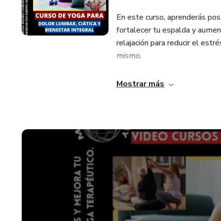
En este curso, aprenderás post
fortalecer tu espalda y aumenta
relajación para reducir el est
mismo.
También aprenderás a integrar 
Mostrar más
te ayudarán a prevenir molesti
tanto para quienes buscan ali
equilibrio físico y emocional en 
¡Además, estamos ofrecie
¡No pierdas la oportunidad de 