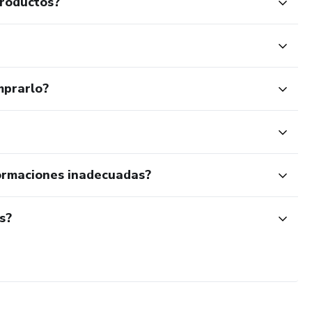
productos?
mprarlo?
ormaciones inadecuadas?
s?