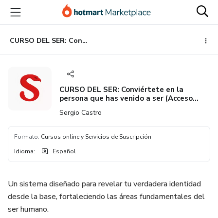
Ir
Ir
Ir
al
a
al
contenido
la
pie
principal
página
de
CURSO DEL SER: Conviértete en la persona que has venido a ser (Acceso Anual)
de
página
pago
CURSO DEL SER: Conviértete en la
persona que has venido a ser (Acceso
Anual)
Sergio Castro
Formato
:
Cursos online y Servicios de Suscripción
Idioma
:
Español
Un sistema diseñado para revelar tu verdadera identidad
desde la base, fortaleciendo las áreas fundamentales del
ser humano.