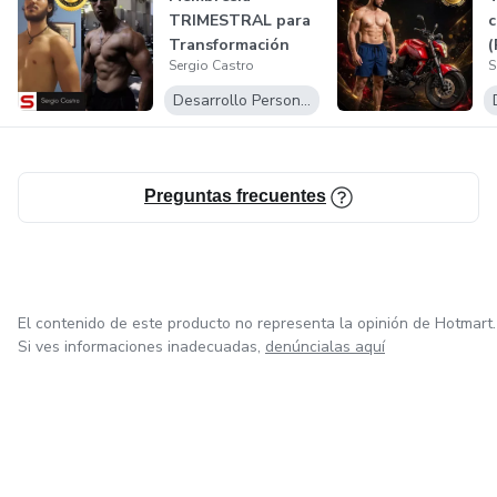
TRIMESTRAL para
c
Transformación
(
Sergio Castro
S
Completa por
SERGIO...
Desarrollo Personal
Preguntas frecuentes
El contenido de este producto no representa la opinión de Hotmart.
Si ves informaciones inadecuadas,
denúncialas aquí