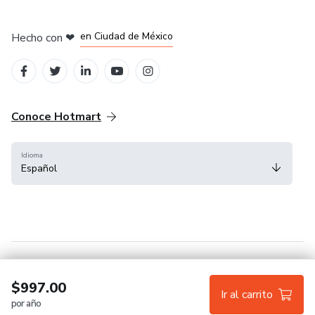
en Bogotá
en Amsterdam
en Madrid
en Ciudad de México
Hecho con
❤
en Belo Horizonte
Conoce Hotmart
Idioma
Español
FAQ
Términos
Privacidad
Cookies
$997.00
Ir al carrito
por año
Hotmart — 2011-2026 © Todos los derechos reservados.