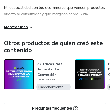
Mi especialidad son los ecommerce que venden productos
directo al consumidor y que marginan sobre 50%.
Si este es tu caso, bienvenido al mundo de las estrategias
Mostrar más
en vanguardia.
Otros productos de quien creó este
Hoy emprender esta rudo y sé que lo que necesitas es una
contenido
guía paso a paso de como seguir avanzando.
Para eso cuenta conmigo y únete a la comunidad.
37 Trucos Para
E
Aumentar La
E
Conversión.
C
Nos vemos allá.
Javier Salazar
J
&
Emprendimiento Digital
Javier.
Preguntas frecuentes