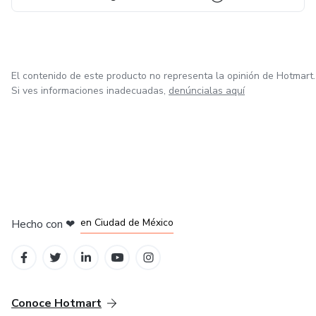
El contenido de este producto no representa la opinión de Hotmart.
Si ves informaciones inadecuadas,
denúncialas aquí
en Bogotá
en Amsterdam
en Madrid
en Ciudad de México
Hecho con
❤
en Belo Horizonte
Conoce Hotmart