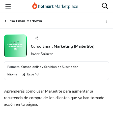
Ir
Ir
Ir
al
a
al
contenido
la
pie
principal
página
de
Curso Email Marketing (Mailerlite)
de
página
pago
Curso Email Marketing (Mailerlite)
Javier Salazar
Formato
:
Cursos online y Servicios de Suscripción
Idioma
:
Español
Aprenderás cómo usar Mailerlite para aumentar la
recurrencia de compra de los clientes que ya han tomado
acción en tu página.