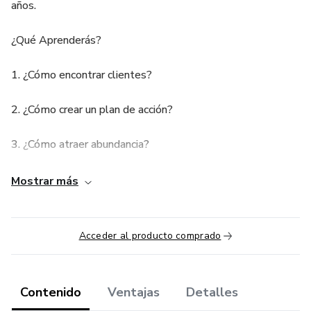
años.
¿Qué Aprenderás?
1. ¿Cómo encontrar clientes?
2. ¿Cómo crear un plan de acción?
3. ¿Cómo atraer abundancia?
Aviso Legal: “Este producto no garantiza la obtención de
Mostrar más
resultados. Las referencias al desempeño de una
determinada estrategia no debe ser interpretada como una
garantía de resultados”
Acceder al producto comprado
Contenido
Ventajas
Detalles