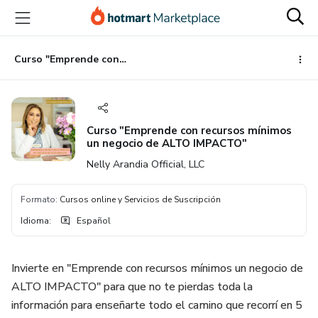
Ir
Ir
Ir
al
a
al
contenido
la
pie
principal
página
de
Curso "Emprende con recursos mínimos un negocio de ALTO IMPACTO"
de
página
pago
Curso "Emprende con recursos mínimos
un negocio de ALTO IMPACTO"
Nelly Arandia Official, LLC
Formato
:
Cursos online y Servicios de Suscripción
Idioma
:
Español
Invierte en "Emprende con recursos mínimos un negocio de
ALTO IMPACTO" para que no te pierdas toda la
información para enseñarte todo el camino que recorrí en 5