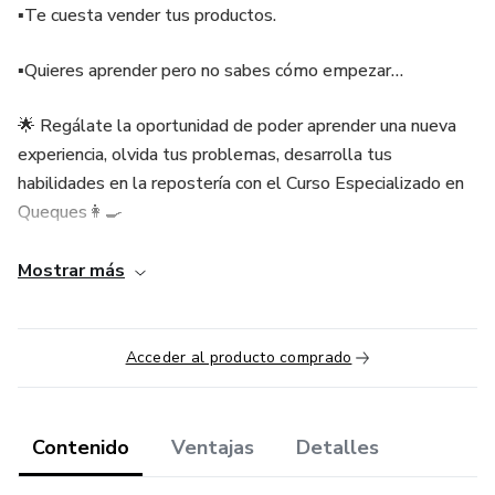
▪️Te cuesta vender tus productos.
▪️Quieres aprender pero no sabes cómo empezar…
🌟 Regálate la oportunidad de poder aprender una nueva
experiencia, olvida tus problemas, desarrolla tus
habilidades en la repostería con el Curso Especializado en
Queques👩‍🍳
🍀 Aprenderás desde lo más básico en repostería, la
Mostrar más
importancia de tener todos tus ingredientes listos y
pesados, para que logres preparar increíbles recetas
hechos por ti.
Acceder al producto comprado
🌟Desarrollarás la habilidad de ser emprendedor(a)
Contenido
Ventajas
Detalles
🌟Certificado de participación📜