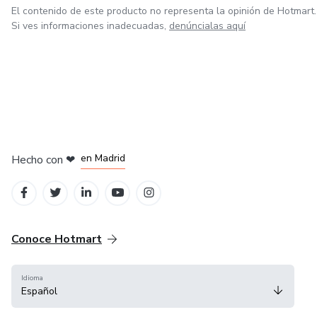
El contenido de este producto no representa la opinión de Hotmart.
Si ves informaciones inadecuadas,
denúncialas aquí
en Madrid
Hecho con
❤
en Belo Horizonte
en Ciudad de México
en Bogotá
en Amsterdam
Conoce Hotmart
Idioma
Español