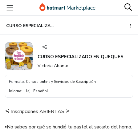
Ir
Ir
Ir
al
a
al
contenido
la
pie
principal
página
de
CURSO ESPECIALIZADO EN QUEQUES
de
página
pago
CURSO ESPECIALIZADO EN QUEQUES
Victoria Abanto
Formato
:
Cursos online y Servicios de Suscripción
Idioma
:
Español
🚨 Inscripciones ABIERTAS 🚨
▪️No sabes por qué se hundió tu pastel al sacarlo del horno.