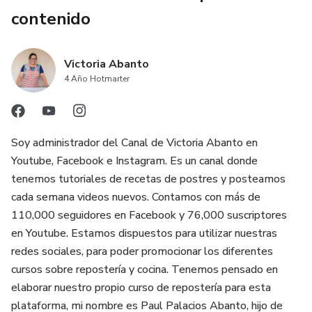
✅Queque de Maracuyá
contenido
✅Queque de Zanahoria
Victoria Abanto
✅Queque de Novia
4 Año Hotmarter
✅Queque de Avena con Quinua
✅Queque de Café
Soy administrador del Canal de Victoria Abanto en
Youtube, Facebook e Instagram. Es un canal donde
⭐️Bonus
tenemos tutoriales de recetas de postres y posteamos
cada semana videos nuevos. Contamos con más de
✅Recetario del Curso PDF
110,000 seguidores en Facebook y 76,000 suscriptores
en Youtube. Estamos dispuestos para utilizar nuestras
✅Cómo utilizar el horno
redes sociales, para poder promocionar los diferentes
cursos sobre repostería y cocina. Tenemos pensado en
✅Marcas que utilizo
elaborar nuestro propio curso de repostería para esta
plataforma, mi nombre es Paul Palacios Abanto, hijo de