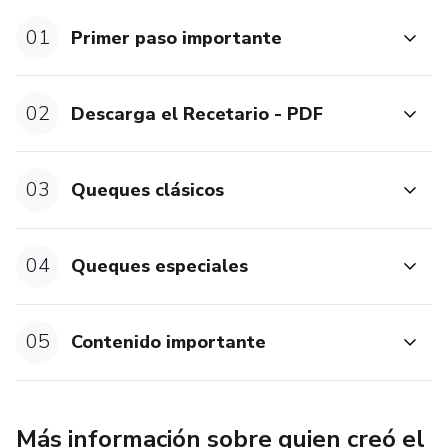
🌟Recetarios en PDF, Asesoramiento por WhatsApp, tips
01
Primer paso importante
secretos y mucho más.
CURSO ESPECIALIZADO EN QUEQUES 👩‍🍳
02
Descarga el Recetario - PDF
Contenido:
03
Queques clásicos
✅Queque de Naranja
✅Queque de Plátano
04
Queques especiales
✅Queque de Vainilla
05
Contenido importante
✅Queque Marmoleado
✅Queque de Chocolate
Más información sobre quien creó el