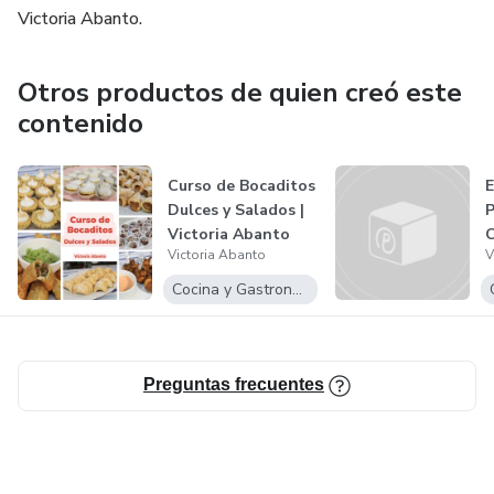
✅Asesoramiento constante
Victoria Abanto.
✅Mi propia experiencia🤗
Otros productos de quien creó este
contenido
Curso de Bocaditos
Dulces y Salados |
P
Victoria Abanto
C
Victoria Abanto
V
E
S
Cocina y Gastronomía
Preguntas frecuentes