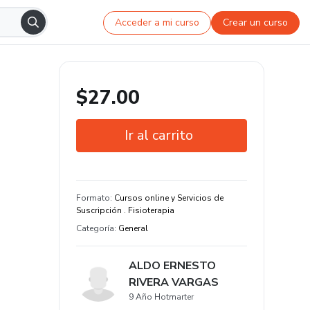
Acceder a mi curso
Crear un curso
$27.00
Ir al carrito
Garantía de 7 días
Estudia a tu manera y en cualquier
Formato
:
Cursos online y Servicios de
dispositivo
Suscripción . Fisioterapia
Categoría
:
General
16 hora de contenido original
ALDO ERNESTO
RIVERA VARGAS
9 Año Hotmarter