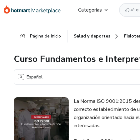
Ir
Ir
Ir
Categorías
al
a
al
contenido
la
pie
principal
página
de
Página de inicio
Salud y deportes
Fisiote
de
página
pago
Curso Fundamentos e Interpre
Español
La Norma ISO 9001:2015 descr
correcto establecimiento de u
organización orientado hacia e
interesadas.