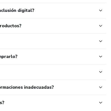
clusión digital?
productos?
mprarlo?
ormaciones inadecuadas?
s?