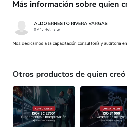
Más información sobre quien c
- Comprender los enfoques, mé
implementación del Sistema d
ALDO ERNESTO RIVERA VARGAS
9 Año Hotmarter
Nos dedicamos a la capacitación consultoría y auditoria e
Otros productos de quien creó