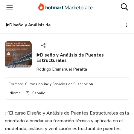
Ir
Ir
Ir
al
a
al
contenido
la
pie
principal
página
de
▶️Diseño y Análisis de Puentes Estructurales
de
página
pago
▶️Diseño y Análisis de Puentes
Estructurales
Rodrigo Emmanuel Peralta
Formato
:
Cursos online y Servicios de Suscripción
Idioma
:
Español
✅El curso Diseño y Análisis de Puentes Estructurales está
orientado a brindar una formación técnica y aplicada en el
modelado, análisis y verificación estructural de puentes,