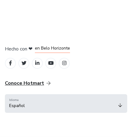
interacción cuenta.
en Ciudad de México
en Bogotá
en Amsterdam
en Madrid
en Belo Horizonte
Hecho con
❤
Conoce Hotmart
Idioma
Español