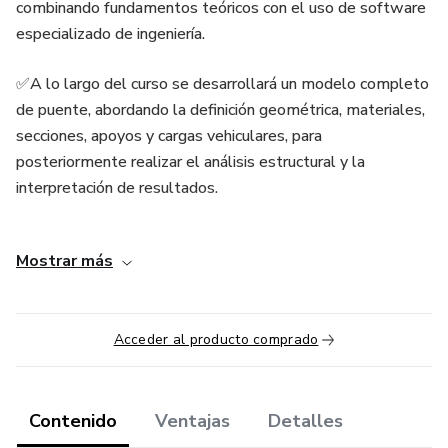
combinando fundamentos teóricos con el uso de software
especializado de ingeniería.
✅A lo largo del curso se desarrollará un modelo completo
de puente, abordando la definición geométrica, materiales,
secciones, apoyos y cargas vehiculares, para
posteriormente realizar el análisis estructural y la
interpretación de resultados.
✅El enfoque es práctico y profesional, permitiendo al
Mostrar más
alumno comprender el comportamiento estructural del
puente y validar el modelo conforme a criterios técnicos.
Acceder al producto comprado
Contenido
Ventajas
Detalles