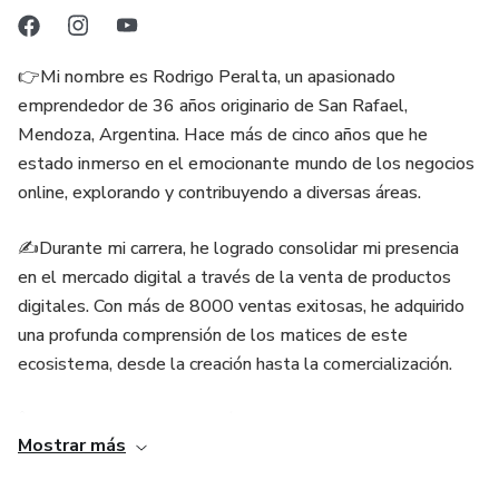
👉Mi nombre es Rodrigo Peralta, un apasionado
emprendedor de 36 años originario de San Rafael,
Mendoza, Argentina. Hace más de cinco años que he
estado inmerso en el emocionante mundo de los negocios
online, explorando y contribuyendo a diversas áreas.
✍️Durante mi carrera, he logrado consolidar mi presencia
en el mercado digital a través de la venta de productos
digitales. Con más de 8000 ventas exitosas, he adquirido
una profunda comprensión de los matices de este
ecosistema, desde la creación hasta la comercialización.
🙋Mi enfoque no se limita únicamente a la venta de
Mostrar más
productos digitales; también me dedico a guiar a otras
personas en su viaje para escalar sus negocios y prosperar