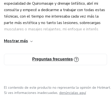
especialidad de Quiromasaje y drenaje linfático, abrí mi
consulta y empecé a dedicarme a trabajar con todas estas
técnicas, con el tiempo me interesaba cada vez más la
parte más estética y no tanto las lesiones, sobrecargas
musculares o masajes relajantes, mi enfoque e interés
como ya te he dicho antes se centraba en cómo podía
Mostrar más
ayudar a través de los conocimientos que tenía a las
personas que venían a mi consulta, sobre todo mujeres a
sentirse bien con su propio cuerpo, en ese momento vi un
Preguntas frecuentes
video que hablaba de una técnica innovadora que ofrecía
resultados rápidos, duraderos y sin dolor alguno, esta
técnica se llamaba Maderoterapia y utilizaba una serie de
utensilios y elementos de madera que aplicándolo de
manera correcta funcionaba, así que no puede resistirme,
El contenido de este producto no representa la opinión de Hotmart.
Si ves informaciones inadecuadas,
denúncialas aquí
me llamó tanto la atención que busqué todos los cursos
de Maderoterapia que habían presenciales y online, los hice
y empecé a aplicar todos esos nuevos conocimientos en mi