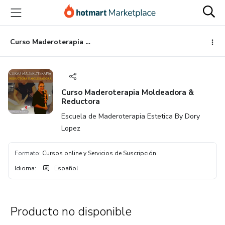
Ir
Ir
Ir
al
a
al
contenido
la
pie
principal
página
de
Curso Maderoterapia Moldeadora & Reductora
de
página
pago
Curso Maderoterapia Moldeadora &
Reductora
Escuela de Maderoterapia Estetica By Dory
Lopez
Formato
:
Cursos online y Servicios de Suscripción
Idioma
:
Español
Producto no disponible