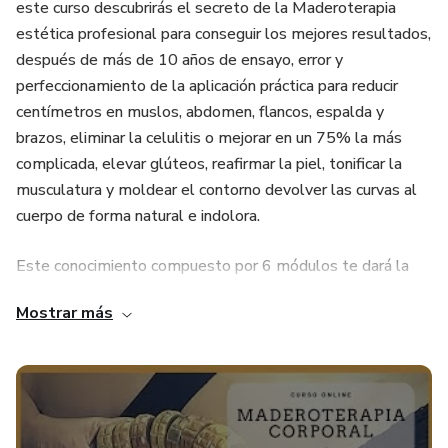
este curso descubrirás el secreto de la Maderoterapia
estética profesional para conseguir los mejores resultados,
después de más de 10 años de ensayo, error y
perfeccionamiento de la aplicación práctica para reducir
centímetros en muslos, abdomen, flancos, espalda y
brazos, eliminar la celulitis o mejorar en un 75% la más
complicada, elevar glúteos, reafirmar la piel, tonificar la
musculatura y moldear el contorno devolver las curvas al
cuerpo de forma natural e indolora.
Este conocimiento compuesto por 6 módulos te dará la
oportunidad de complementarlo con cualquier técnica de
Mostrar más
masaje o servicios estéticos, haciendo que tus clientes
puedan escoger una técnica totalmente artesanal para
recuperar y mantener su figura.
¿Qué aprenderás en este curso?