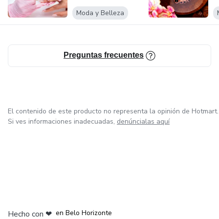
Moda y Belleza
Preguntas frecuentes
El contenido de este producto no representa la opinión de Hotmart.
Si ves informaciones inadecuadas,
denúncialas aquí
en Ciudad de México
en Bogotá
en Amsterdam
en Madrid
en Belo Horizonte
Hecho con
❤