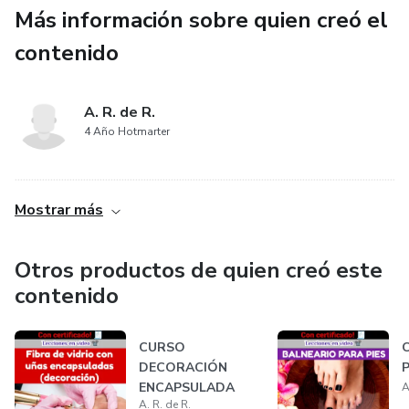
Más información sobre quien creó el
contenido
A. R. de R.
4 Año Hotmarter
................................................................................................................................................
Mostrar más
Otros productos de quien creó este
contenido
CURSO
DECORACIÓN
P
ENCAPSULADA
A
A. R. de R.