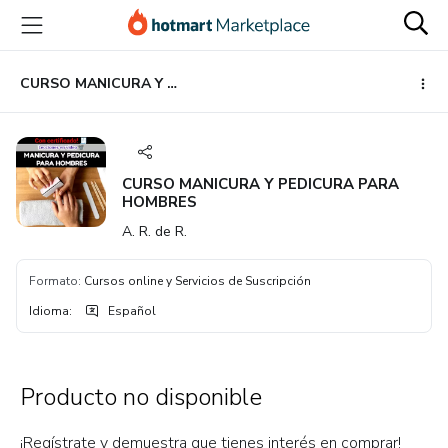
Ir
Ir
Ir
al
a
al
contenido
la
pie
principal
página
de
CURSO MANICURA Y PEDICURA PARA HOMBRES
de
página
pago
CURSO MANICURA Y PEDICURA PARA
HOMBRES
A. R. de R.
Formato
:
Cursos online y Servicios de Suscripción
Idioma
:
Español
Producto no disponible
¡Regístrate y demuestra que tienes interés en comprar!