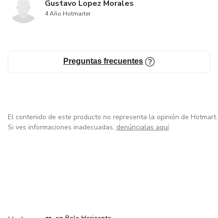
Gustavo Lopez Morales
4 Año Hotmarter
Preguntas frecuentes
El contenido de este producto no representa la opinión de Hotmart.
Si ves informaciones inadecuadas,
denúncialas aquí
en Ciudad de México
en Bogotá
en Amsterdam
en Madrid