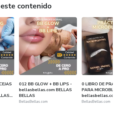
 año 2012
 este contenido
e entrega lo mejor en todas sus capacitaciones.
 a la vanguardia e implementa métodos que se convierten
iantes.
CEJAS
012 BB GLOW + BB LIPS -
0 LIBRO DE PRÁ
bellasbellas.com BELLAS
PARA MICROBLAD
LAS...
BELLAS
bellasbellas.com 
BellasBellas.com
BellasBellas.com