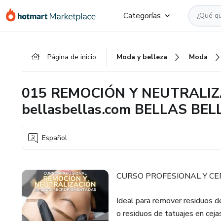
Ir
Ir
Ir
Categorías
al
a
al
contenido
la
pie
principal
página
de
Página de inicio
Moda y belleza
Moda
de
página
pago
015 REMOCIÓN Y NEUTRALIZ
bellasbellas.com BELLAS BE
Español
CURSO PROFESIONAL Y CE
Ideal para remover residuos d
o residuos de tatuajes en cejas