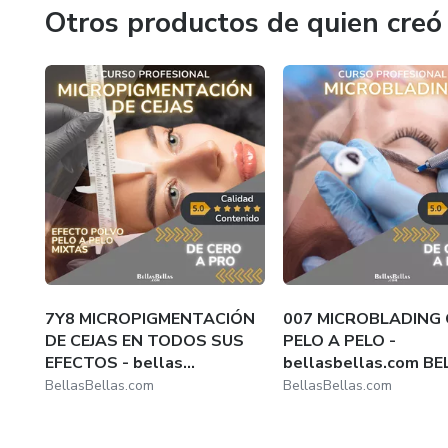
Instructora de belleza y cosmetología integral desde el
Otros productos de quien creó
Especializada en docencia y pedagogía, es una maestra qu
Comprometida con el aprendizaje constante, se mantiene
fácilmente en tendencia dentro de su comunidad de estud
Cofundadora de BellasBellas.com
7Y8 MICROPIGMENTACIÓN
007 MICROBLADING 
DE CEJAS EN TODOS SUS
PELO A PELO -
EFECTOS - bellas...
bellasbellas.com BEL
BellasBellas.com
BellasBellas.com