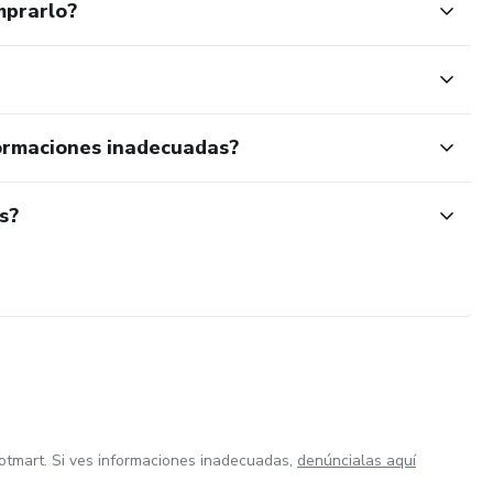
mprarlo?
ormaciones inadecuadas?
s?
otmart. Si ves informaciones inadecuadas,
denúncialas aquí