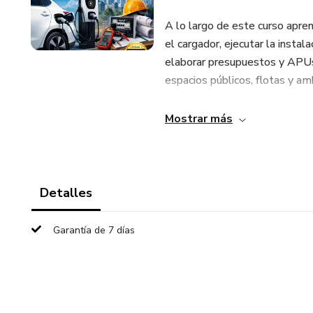
A lo largo de este curso apre
el cargador, ejecutar la instala
elaborar presupuestos y APUs,
espacios públicos, flotas y am
El contenido está organizado 
Mostrar más
basado en escenarios reales de
profesional para ejecutar pro
El curso ha sido creado por el
Detalles
buscan diferenciarse en un mer
ampliar su portafolio de servic
Garantía de 7 días