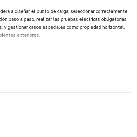
nderá a diseñar el punto de carga, seleccionar correctamente
ción paso a paso, realizar las pruebas eléctricas obligatorias,
 y gestionar casos especiales como propiedad horizontal,
bientes exteriores.
en 8 módulos progresivos, con un enfoque técnico–práctico,
 trabajo en Colombia. No es un curso teórico: es una guía
yectos EV de forma segura y rentable.
 Ingeniero Juan Carlos Arismendy, y está orientado a quienes
cado en crecimiento, reducir riesgos técnicos y legales, y
ios eléctricos.