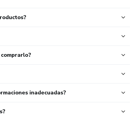
productos?
 comprarlo?
ormaciones inadecuadas?
s?