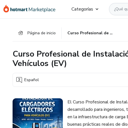
Ir
Ir
Ir
Categorías
al
a
al
contenido
la
pie
principal
página
de
Página de inicio
Curso Profesional de Instalación de Cargadores Eléctricos para Vehículos (EV)
de
página
pago
Curso Profesional de Instalaci
Vehículos (EV)
Español
El Curso Profesional de Instal
desarrollado para ingenieros, 
en la infraestructura de carg
buenas prácticas reales de dis