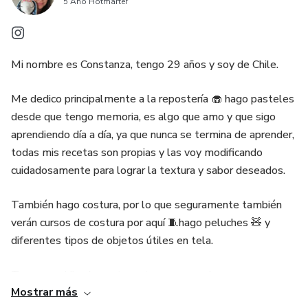
5 Año Hotmarter
Mi nombre es Constanza, tengo 29 años y soy de Chile.
Me dedico principalmente a la repostería 🧁 hago pasteles
desde que tengo memoria, es algo que amo y que sigo
aprendiendo día a día, ya que nunca se termina de aprender,
todas mis recetas son propias y las voy modificando
cuidadosamente para lograr la textura y sabor deseados.
También hago costura, por lo que seguramente también
verán cursos de costura por aquí 🧵hago peluches 🧸 y
diferentes tipos de objetos útiles en tela.
Tengo una hija, dos patos y tres perros a los que amo
Mostrar más
mucho y trato de darles la mejor calidad de vida posible,