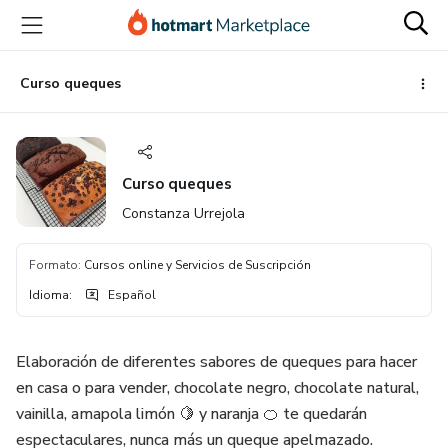
Ir
Ir
Ir
al
a
al
contenido
la
pie
principal
página
de
Curso queques
de
página
pago
Curso queques
Constanza Urrejola
Formato
:
Cursos online y Servicios de Suscripción
Idioma
:
Español
Elaboración de diferentes sabores de queques para hacer
en casa o para vender, chocolate negro, chocolate natural,
vainilla, amapola limón 🍋 y naranja 🍊 te quedarán
espectaculares, nunca más un queque apelmazado.