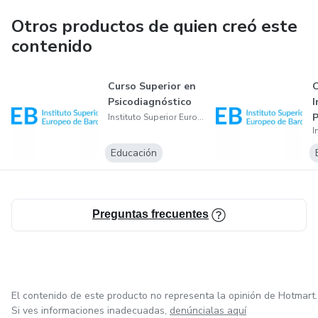
Otros productos de quien creó este
contenido
Curso Superior en
C
Psicodiagnóstico
I
P
Instituto Superior Europeo A Distancia De Barcelona S.L
n
Educación
Preguntas frecuentes
El contenido de este producto no representa la opinión de Hotmart.
Si ves informaciones inadecuadas,
denúncialas aquí