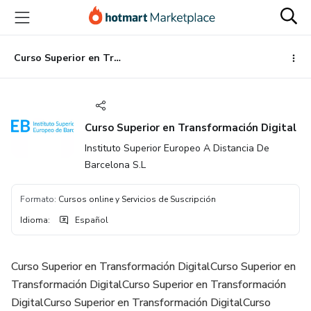
Ir
Ir
Ir
al
a
al
contenido
la
pie
principal
página
de
Curso Superior en Transformación Digital
de
página
pago
Curso Superior en Transformación Digital
Instituto Superior Europeo A Distancia De
Barcelona S.L
Formato
:
Cursos online y Servicios de Suscripción
Idioma
:
Español
Curso Superior en Transformación DigitalCurso Superior en
Transformación DigitalCurso Superior en Transformación
DigitalCurso Superior en Transformación DigitalCurso