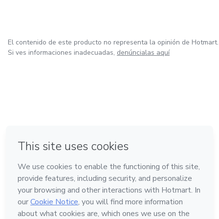
El contenido de este producto no representa la opinión de Hotmart.
Si ves informaciones inadecuadas,
denúncialas aquí
en Bogotá
en Amsterdam
en Madrid
en Ciudad de México
Hecho con
❤
en Belo Horizonte
Conoce Hotmart