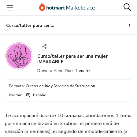
Ir
Ir
Ir
al
a
al
contenido
la
pie
principal
página
de
Curso/taller para ser una mujer IMPARABLE
de
página
pago
Curso/taller para ser una mujer
IMPARABLE
Daniela Aline Diaz Tamariz
Formato
:
Cursos online y Servicios de Suscripción
Idioma
:
Español
Te acompañaré durante 10 semanas, abordaremos 1 tema
por semana se dividirá en 3 rubros, el primero será de
sanación (3 semanas), el segundo de empoderamiento (3