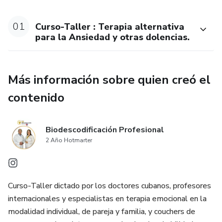
el dinero y hábitos tóxicos.
01
Curso-Taller : Terapia alternativa
Ofrece alternativas de sanación emocional y física para
para la Ansiedad y otras dolencias.
lograr estados de bienestar, plenitud, paz interior y
coherencia emocional. Facilita la comunicación y adecuada
autoestima. Incrementa la resiliencia, creatividad,
Más información sobre quien creó el
flexibilidad y las creencias potenciadoras.
contenido
Conocerás las premisas fundamentales de la
Biodescodificación Profesional, que te servirán a manera de
Biodescodificación Profesional
importante introducción para optar por Certificarte y/o
2 Año Hotmarter
poder aplicarlo en tu vida profesional, personal y otras
personas.
Curso-Taller dictado por los doctores cubanos, profesores
internacionales y especialistas en terapia emocional en la
modalidad individual, de pareja y familia, y couchers de