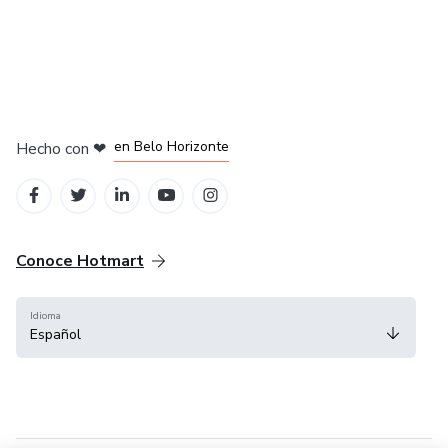
en Ciudad de México
en Bogotá
en Amsterdam
en Madrid
en Belo Horizonte
Hecho con
❤
Conoce Hotmart
Idioma
Español