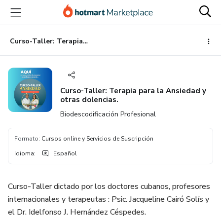
Ir
Ir
Ir
al
a
al
contenido
la
pie
principal
página
de
Curso-Taller: Terapia para la Ansiedad y otras dolencias.
de
página
pago
Curso-Taller: Terapia para la Ansiedad y
otras dolencias.
Biodescodificación Profesional
Formato
:
Cursos online y Servicios de Suscripción
Idioma
:
Español
Curso-Taller dictado por los doctores cubanos, profesores
internacionales y terapeutas : Psic. Jacqueline Cairó Solís y
el Dr. Idelfonso J. Hernández Céspedes.