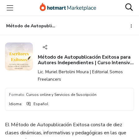
Ir
Ir
Ir
al
a
al
contenido
la
pie
principal
página
de
Método de Autopublicación Exitosa para Autores Independientes | Curso Intensivo, Teórico Práctico para Escritores Exitosos
de
página
pago
Método de Autopublicación Exitosa para
Autores Independientes | Curso Intensivo,
Teórico Práctico para Escritores Exitosos
Lic. Muriel Bertolini Moura | Editorial Somos
Freelancers
Formato
:
Cursos online y Servicios de Suscripción
Idioma
:
Español
El Método de Autopublicación Exitosa consta de diez
clases dinámicas, informativas y pedagógicas en las que