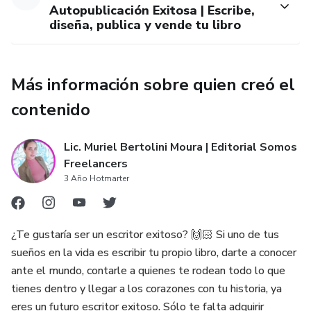
puedas despejar cualquier duda.
Autopublicación Exitosa | Escribe,
diseña, publica y vende tu libro
13. Podrás formar parte de la Comunidad de Escritores
Exitosos, allí encontrarás recursos y apoyo para seguir
creando.
Más información sobre quien creó el
contenido
Lic. Muriel Bertolini Moura | Editorial Somos
Freelancers
3 Año Hotmarter
¿Te gustaría ser un escritor exitoso? 🙌🏻 Si uno de tus
sueños en la vida es escribir tu propio libro, darte a conocer
ante el mundo, contarle a quienes te rodean todo lo que
tienes dentro y llegar a los corazones con tu historia, ya
eres un futuro escritor exitoso. Sólo te falta adquirir