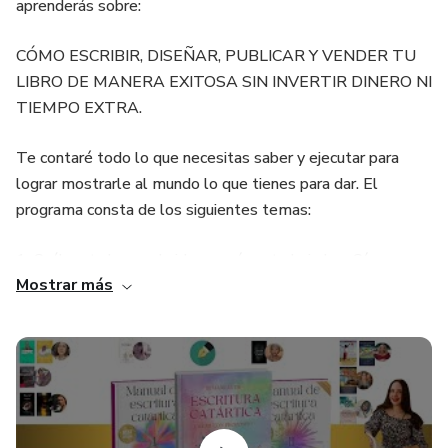
aprenderás sobre:
CÓMO ESCRIBIR, DISEÑAR, PUBLICAR Y VENDER TU
LIBRO DE MANERA EXITOSA SIN INVERTIR DINERO NI
TIEMPO EXTRA.
Te contaré todo lo que necesitas saber y ejecutar para
lograr mostrarle al mundo lo que tienes para dar. El
programa consta de los siguientes temas:
1. Cuál es tu banco de ideas y cómo trabajarlas. Cómo
Mostrar más
escribir de manera efectiva y creativa. Qué recursos
literarios puedes utilizar.
2. Cómo utilizar Google Docs para trabajar el manuscrito
de tu libro, incluso por dictado de voz y sin tener que
escribir ni una sola palabra.