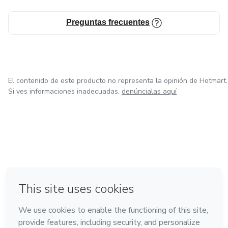
Preguntas frecuentes
El contenido de este producto no representa la opinión de Hotmart.
Si ves informaciones inadecuadas,
denúncialas aquí
en Ciudad de México
en Bogotá
en Amsterdam
en Madrid
en Belo Horizonte
Hecho con
❤