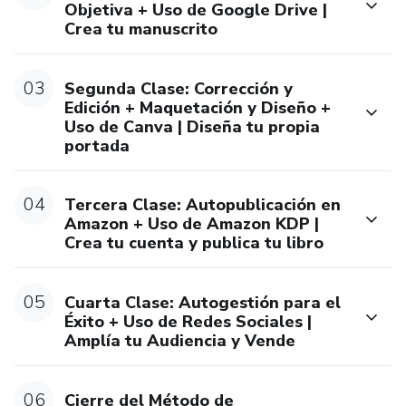
facilitando contenido de valor, de entretenimiento y
Objetiva + Uso de Google Drive |
promocionando porductos y servicios.
Crea tu manuscrito
8. Cómo usar cada una de las redes sociales en dónde
03
Segunda Clase: Corrección y
puedes estar presente para vender tus libros y convertirte
Edición + Maquetación y Diseño +
en BestSeller.
Uso de Canva | Diseña tu propia
portada
Bonus track:
04
Tercera Clase: Autopublicación en
9. Introducción y cierre inspirador y motivante.
Amazon + Uso de Amazon KDP |
Crea tu cuenta y publica tu libro
10. Clases prácticas con pantalla grabada para que puedas
ver el paso a paso.
05
Cuarta Clase: Autogestión para el
Éxito + Uso de Redes Sociales |
11. Resumen de cada clase con definiciones, tips y enlaces
Amplía tu Audiencia y Vende
para que no te pierdas de nada.
12. Tendrás acceso a un encuentro privado en vivo para que
06
Cierre del Método de