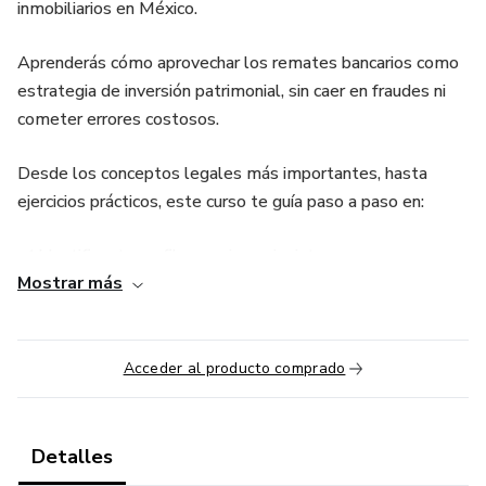
inmobiliarios en México.
Aprenderás cómo aprovechar los remates bancarios como
estrategia de inversión patrimonial, sin caer en fraudes ni
cometer errores costosos.
Desde los conceptos legales más importantes, hasta
ejercicios prácticos, este curso te guía paso a paso en:
✔️ Identificar tu perfil como inversionista
Mostrar más
✔️ Entender el funcionamiento real de los remates
bancarios
Acceder al producto comprado
✔️ Evitar riesgos legales y detectar oportunidades
confiables
Detalles
✔️ Aplicar estrategias como renta, reventa o plusvalía