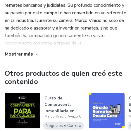
remates bancarios y judiciales. Su profundo conocimiento y
Invierte con inteligencia. Construye tu patrimonio.
su pasión por este campo lo han convertido en un referente
en la industria. Durante su carrera, Marco Vinicio no solo se
ha dedicado a asesorar y a invertir en remates, sino que
también ha compartido generosamente su vasto
conocimiento con otros a través de la ...
Mostrar más
Otros productos de quien creó este
contenido
Curso de
C
Compraventa
B
Inmobiliaria en
J
Marco Vinicio Ayuzo Gonzalez
México
c
Negocios y Carrera