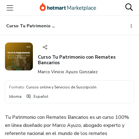
Ir
Ir
Ir
al
a
al
contenido
la
pie
principal
página
de
Curso Tu Patrimonio con Remates Bancarios
de
página
pago
Curso Tu Patrimonio con Remates
Bancarios
Marco Vinicio Ayuzo Gonzalez
Formato
:
Cursos online y Servicios de Suscripción
Idioma
:
Español
Tu Patrimonio con Remates Bancarios es un curso 100%
en línea diseñado por Marco Ayuzo, abogado experto y
referente nacional en el mundo de los remates