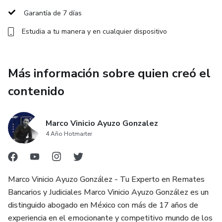
Garantía de 7 días
✔️ Tomar decisiones con información, no con miedo
Estudia a tu manera y en cualquier dispositivo
Incluye material exclusivo, guía práctica y acceso a
herramientas que usamos en Maison Maya, firma
especializada en inversiones en remates desde hace más
Más información sobre quien creó el
de 15 años.
contenido
Ideal para quienes quieren empezar a invertir, diversificar su
patrimonio o simplemente tomar el control de sus
Marco Vinicio Ayuzo Gonzalez
decisiones inmobiliarias.
4 Año Hotmarter
✅ Sin lenguaje complicado
Marco Vinicio Ayuzo González - Tu Experto en Remates
✅ Sin promesas falsas
Bancarios y Judiciales Marco Vinicio Ayuzo González es un
distinguido abogado en México con más de 17 años de
✅ Con ejemplos reales y asesoría clara
experiencia en el emocionante y competitivo mundo de los