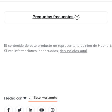
Preguntas frecuentes
El contenido de este producto no representa la opinión de Hotmart.
Si ves informaciones inadecuadas,
denúncialas aquí
en Ciudad de México
en Bogotá
en Amsterdam
en Madrid
en Belo Horizonte
Hecho con
❤