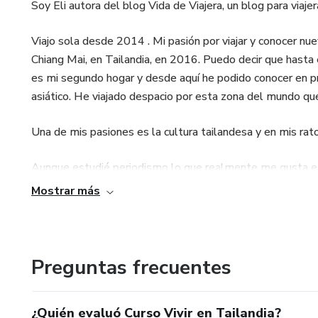
Soy Eli autora del blog Vida de Viajera, un blog para viajer
Viajo sola desde 2014 . Mi pasión por viajar y conocer nue
Chiang Mai, en Tailandia, en 2016. Puedo decir que hasta e
es mi segundo hogar y desde aquí he podido conocer en pr
asiático. He viajado despacio por esta zona del mundo qu
Una de mis pasiones es la cultura tailandesa y en mis rato
Aunque estudié periodismo lo que realmente me gusta es 
las tribus del sudeste asiático. Soy como me gusta defini
Mostrar más
Preguntas frecuentes
¿Quién evaluó Curso Vivir en Tailandia?