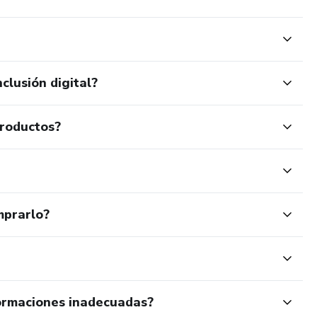
clusión digital?
productos?
mprarlo?
ormaciones inadecuadas?