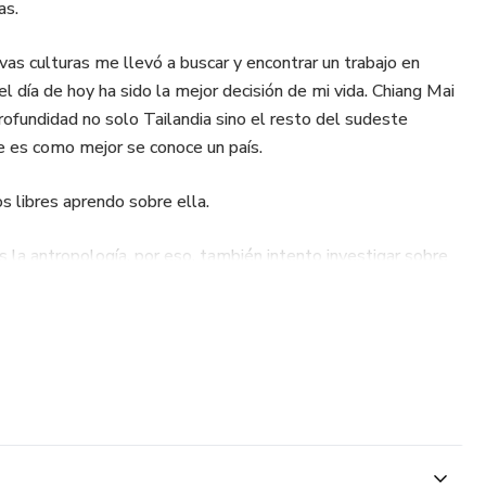
as.
vas culturas me llevó a buscar y encontrar un trabajo en
l día de hoy ha sido la mejor decisión de mi vida. Chiang Mai
ofundidad no solo Tailandia sino el resto del sudeste
e es como mejor se conoce un país.
s libres aprendo sobre ella.
la antropología. por eso, también intento investigar sobre
rme una antropóloga disfrazada de periodista.