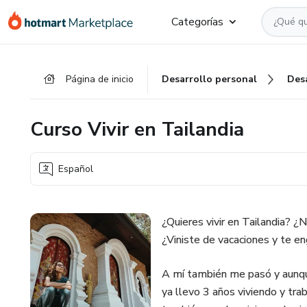
Ir
Ir
Ir
Categorías
al
a
al
contenido
la
pie
principal
página
de
Página de inicio
Desarrollo personal
Des
de
página
pago
Curso Vivir en Tailandia
Español
¿Quieres vivir en Tailandia? 
¿Viniste de vacaciones y te en
A mí también me pasó y aunqu
ya llevo 3 años viviendo y tra