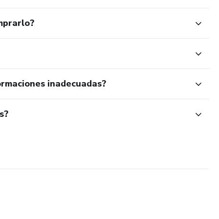
mprarlo?
ormaciones inadecuadas?
s?