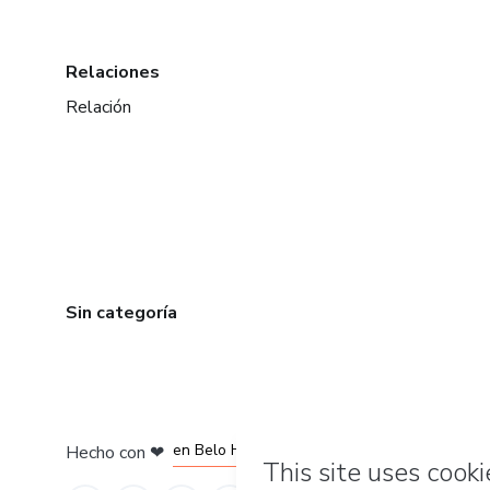
Relaciones
Relación
Sin categoría
en Ciudad de México
en Bogotá
en Amsterdam
en Madrid
en Belo Horizonte
Hecho con
❤