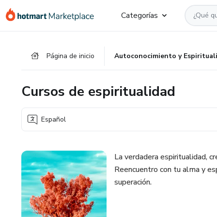
Ir
Ir
Ir
Categorías
al
a
al
contenido
la
pie
principal
página
de
Página de inicio
Autoconocimiento y Espiritual
de
página
pago
Cursos de espiritualidad
Español
La verdadera espiritualidad, cre
Reencuentro con tu alma y espír
superación.