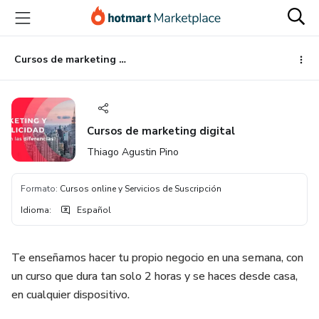
Ir
Ir
Ir
al
a
al
contenido
la
pie
principal
página
de
Cursos de marketing digital
de
página
pago
Cursos de marketing digital
Thiago Agustin Pino
Formato
:
Cursos online y Servicios de Suscripción
Idioma
:
Español
Te enseñamos hacer tu propio negocio en una semana, con
un curso que dura tan solo 2 horas y se haces desde casa,
en cualquier dispositivo.