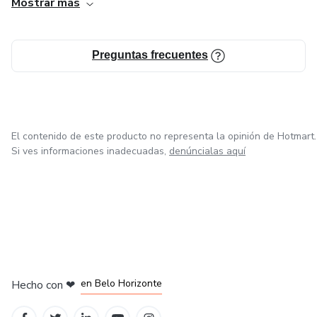
Mostrar más
Preguntas frecuentes
El contenido de este producto no representa la opinión de Hotmart.
Si ves informaciones inadecuadas,
denúncialas aquí
en Ciudad de México
en Bogotá
en Amsterdam
en Madrid
en Belo Horizonte
Hecho con
❤