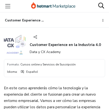
Ir
Ir
Ir
al
a
al
contenido
la
pie
principal
página
de
Customer Experience en la Industria 4.0
de
página
pago
Customer Experience en la Industria 4.0
Data y CX Academy
Formato
:
Cursos online y Servicios de Suscripción
Idioma
:
Español
En este curso aprenderás cómo la tecnología y la
experiencia del cliente se fusionan para crear un nuevo
entorno empresarial. Vamos a ver cómo las empresas
pueden utilizar los datos para personalizar la experiencia