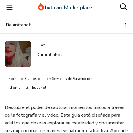
Ir
Ir
Ir
al
a
al
contenido
la
pie
principal
página
de
Daianitahot
de
página
pago
Daianitahot
Formato
:
Cursos online y Servicios de Suscripción
Idioma
:
Español
Descubre el poder de capturar momentos únicos a través
de la fotografía y el video. Esta guía está diseñada para
adultos que desean explorar su creatividad y documentar
sus experiencias de manera visualmente atractiva. Aprende