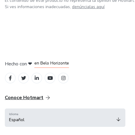
El contenido de este producto no representa la opinión de Hotmart.
Si ves informaciones inadecuadas,
denúncialas aquí
en Ciudad de México
en Bogotá
en Amsterdam
en Madrid
en Belo Horizonte
Hecho con
❤
Conoce Hotmart
Idioma
Español