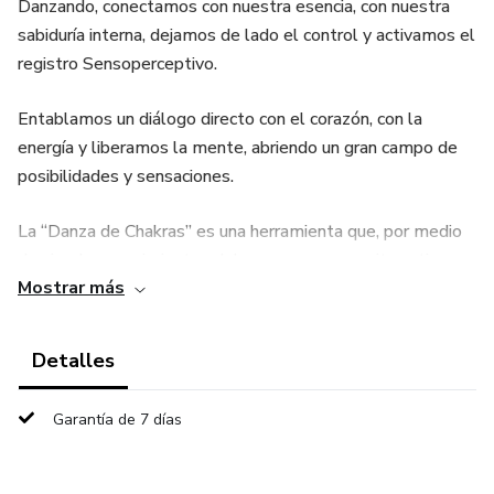
Danzando, conectamos con nuestra esencia, con nuestra
sabiduría interna, dejamos de lado el control y activamos el
registro Sensoperceptivo.
Entablamos un diálogo directo con el corazón, con la
energía y liberamos la mente, abriendo un gran campo de
posibilidades y sensaciones.
La “Danza de Chakras” es una herramienta que, por medio
de simples movimientos del cuerpo, nos permite activar y
Mostrar más
balancear los centros energéticos o Chakras.
Esta técnica es fácil de llevar a la práctica, no requiere
Detalles
equipamiento sofisticado y es para todas las edades.
Garantía de 7 días
Quiero invitarte a realizar este video curso online.
Te enseñare paso a paso, desde cero, todo sobre esta