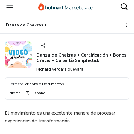
Ir
Ir
Ir
al
a
al
contenido
la
pie
principal
página
de
Danza de Chakras + Certificación + Bonos Gratis + GarantíaSimpleclick
de
página
pago
Danza de Chakras + Certificación + Bonos
Gratis + GarantíaSimpleclick
Richard vergara guevara
Formato
:
eBooks o Documentos
Idioma
:
Español
El movimiento es una excelente manera de procesar
experiencias de transformación.