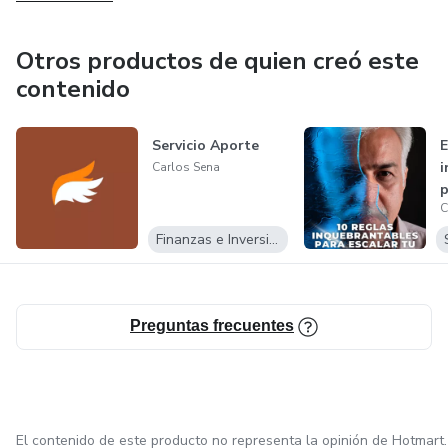
Otros productos de quien creó este
contenido
Servicio Aporte
E
i
Carlos Sena
p
C
n
Finanzas e Inversiones
Preguntas frecuentes
El contenido de este producto no representa la opinión de Hotmart.