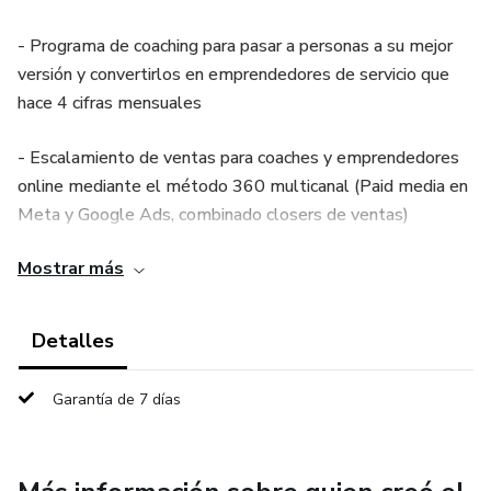
- Programa de coaching para pasar a personas a su mejor
versión y convertirlos en emprendedores de servicio que
hace 4 cifras mensuales
- Escalamiento de ventas para coaches y emprendedores
online mediante el método 360 multicanal (Paid media en
Meta y Google Ads, combinado closers de ventas)
Mostrar más
- Fórmula de captación de viajeros en automático para
empresas de agencias de viajes
Detalles
- Lanzamientos
Garantía de 7 días