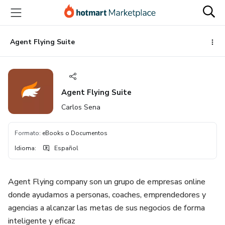
Ir
Ir
Ir
al
a
al
contenido
la
pie
principal
página
de
Agent Flying Suite
de
página
pago
Agent Flying Suite
Carlos Sena
Formato
:
eBooks o Documentos
Idioma
:
Español
Agent Flying company son un grupo de empresas online
donde ayudamos a personas, coaches, emprendedores y
agencias a alcanzar las metas de sus negocios de forma
inteligente y eficaz