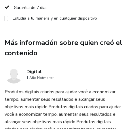
servicios para clientes.
Garantía de 7 días
Estudia a tu manera y en cualquier dispositivo
✅ Guía de precios adaptada al mercado LATAM para que
sepas cuánto cobrar sin miedo.
Más información sobre quien creó el
✅ Casos prácticos reales: qué dashboards tienen más
demanda en empresas pequeñas y medianas.
contenido
✅ 🎁 Bono secreto dentro de la plataforma: scripts de
mensajes listos para contactar clientes por WhatsApp y
Digital
LinkedIn.
1 Año Hotmarter
Produtos digitais criados para ajudar você a economizar
Este no es un curso más: es la oportunidad de convertir lo
tempo, aumentar seus resultados e alcançar seus
que ya aprendiste en Dashboards en Minutos en dinero
objetivos mais rápido.Produtos digitais criados para ajudar
extra real 💵.
você a economizar tempo, aumentar seus resultados e
alcançar seus objetivos mais rápido.Produtos digitais
🌎 El mercado latino está lleno de negocios que necesitan