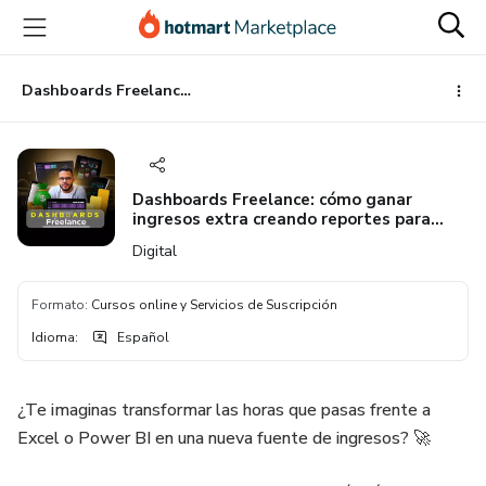
Ir
Ir
Ir
al
a
al
contenido
la
pie
principal
página
de
Dashboards Freelance: cómo ganar ingresos extra creando reportes para empresas
de
página
pago
Dashboards Freelance: cómo ganar
ingresos extra creando reportes para
empresas
Digital
Formato
:
Cursos online y Servicios de Suscripción
Idioma
:
Español
¿Te imaginas transformar las horas que pasas frente a
Excel o Power BI en una nueva fuente de ingresos? 🚀