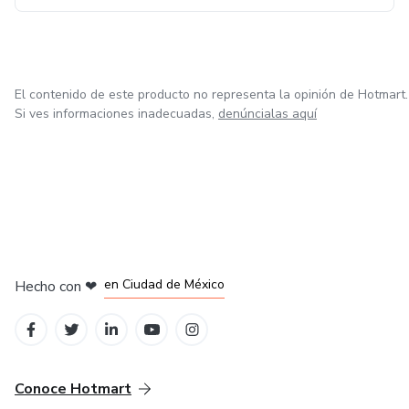
El contenido de este producto no representa la opinión de Hotmart.
Si ves informaciones inadecuadas,
denúncialas aquí
en Bogotá
en Amsterdam
en Madrid
en Ciudad de México
Hecho con
❤
en Belo Horizonte
Conoce Hotmart