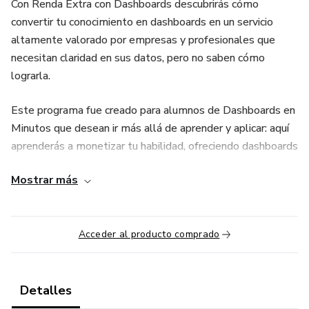
Con Renda Extra con Dashboards descubrirás cómo
convertir tu conocimiento en dashboards en un servicio
altamente valorado por empresas y profesionales que
necesitan claridad en sus datos, pero no saben cómo
lograrla.
Este programa fue creado para alumnos de Dashboards en
Minutos que desean ir más allá de aprender y aplicar: aquí
aprenderás a monetizar tu habilidad, ofreciendo dashboards
profesionales como un servicio freelance o extra, sin
Mostrar más
necesidad de dejar tu trabajo actual.
Dentro encontrarás:
Acceder al producto comprado
✅ Mini-curso paso a paso: cómo presentar y vender
dashboards en tu ciudad o en internet.
Detalles
✅ Plantillas listas de propuesta comercial y contrato de