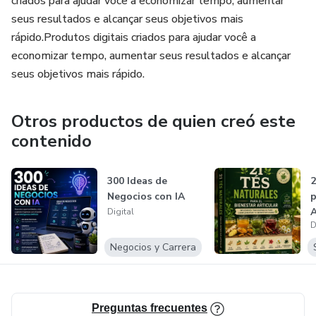
criados para ajudar você a economizar tempo, aumentar
dashboards profesionales y no cuentan con un analista de
seus resultados e alcançar seus objetivos mais
datos interno. Esa es tu oportunidad para ofrecer un
rápido.Produtos digitais criados para ajudar você a
servicio rápido, accesible y de alto impacto.
economizar tempo, aumentar seus resultados e alcançar
Y lo mejor: no necesitas ser un experto. Con las plantillas y
seus objetivos mais rápido.
el método que ya tienes, solo debes seguir los pasos para
empaquetar y entregar tu servicio como un profesional.
Otros productos de quien creó este
contenido
👉 Acceso inmediato, pago único y garantía de 30 días.
Si después de probarlo sientes que no es para ti,
300 Ideas de
2
Negocios con IA
p
simplemente nos escribes y te devolvemos el 100% de
A
Digital
tu inversión.
D
Negocios y Carrera
Preguntas frecuentes