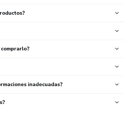
productos?
 comprarlo?
ormaciones inadecuadas?
s?