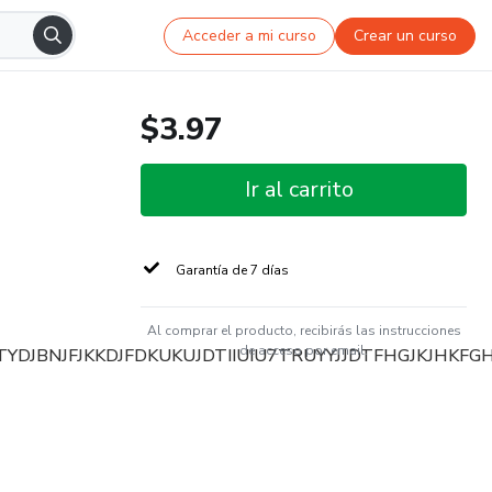
Acceder a mi curso
Crear un curso
$3.97
Ir al carrito
Garantía de 7 días
Al comprar el producto, recibirás las instrucciones
de acceso por email.
YDJBNJFJKKDJFDKUKUJDTIIUIU7TRUYYJJDTFHGJKJHKFGH