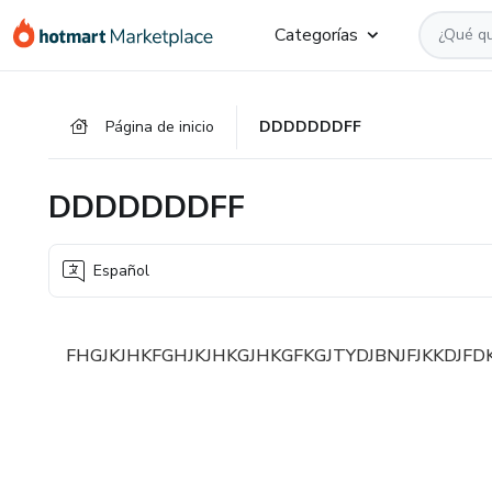
Ir
Ir
Ir
Categorías
al
a
al
contenido
la
pie
principal
página
de
Página de inicio
DDDDDDDFF
de
página
pago
DDDDDDDFF
Español
FHGJKJHKFGHJKJHKGJHKGFKGJTYDJBNJFJKKDJFD