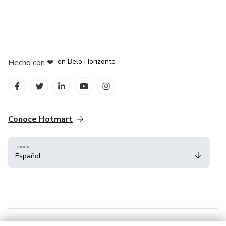
en Ciudad de México
en Bogotá
en Amsterdam
en Madrid
en Belo Horizonte
Hecho con
❤
Conoce Hotmart
Idioma
Español