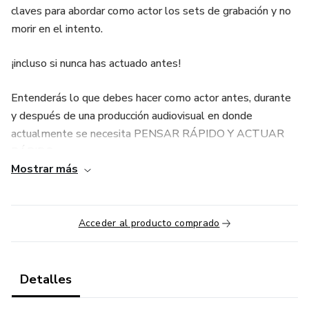
claves para abordar como actor los sets de grabación y no
morir en el intento.
¡incluso si nunca has actuado antes!
Entenderás lo que debes hacer como actor antes, durante
y después de una producción audiovisual en donde
actualmente se necesita PENSAR RÁPIDO Y ACTUAR
RÁPIDO.
Mostrar más
Además de compartirte cada fase para que puedas abordar
de forma increíble un personaje, tengo para ti ejercicios que
desarrollarán cada aspecto actoral para que puedas ser
Acceder al producto comprado
más ágil en el set , bonus exclusivos, tips imperdibles y
demás.
Detalles
Tengo 20 años en el medio artístico y escribí el libro