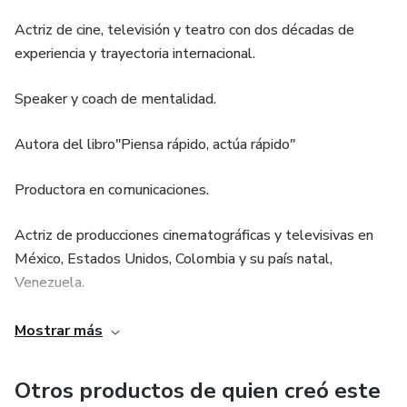
experiencias.
Actriz de cine, televisión y teatro con dos décadas de
experiencia y trayectoria internacional.
“Todos tenemos derecho a o ser la naturalidad cuando la
cámara se enciende, pero el estudio ayuda a controlar eso
Speaker y coach de mentalidad.
en el actor” Profesor Gustavo Muñoz.
Autora del libro"Piensa rápido, actúa rápido"
PD: Este es el primer seminario web (infoproducto) de
habla hispana para entender y desarrollar la agilidad y
Productora en comunicaciones.
eficacia que necesita un actor en el set de grabación.
Actriz de producciones cinematográficas y televisivas en
@SharonDelSirius
México, Estados Unidos, Colombia y su país natal,
Venezuela.
Sus tips, métodos y teorías conseguidas a lo largo de sus
Mostrar más
20 años de experiencia,se basan no solo en la agilidad
mental y energética que se requiere para la forma en la
Otros productos de quien creó este
que se hacen las producciones en los diferentes formatos