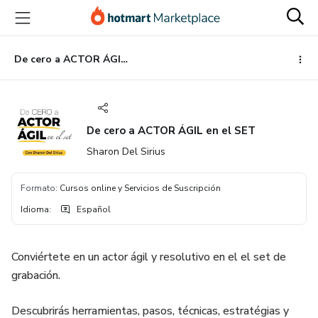
Ir
Ir
Ir
al
a
al
contenido
la
pie
principal
página
de
De cero a ACTOR ÁGIL en el SET
de
página
pago
De cero a ACTOR ÁGIL en el SET
Sharon Del Sirius
Formato
:
Cursos online y Servicios de Suscripción
Idioma
:
Español
Conviértete en un actor ágil y resolutivo en el el set de
grabación.
Descubrirás herramientas, pasos, técnicas, estratégias y